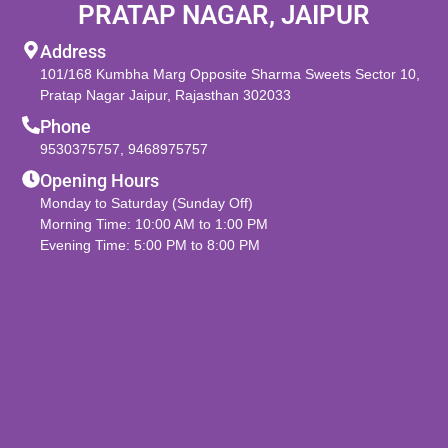
PRATAP NAGAR, JAIPUR
Address
101/168 Kumbha Marg Opposite Sharma Sweets Sector 10,
Pratap Nagar Jaipur, Rajasthan 302033
Phone
9530375757
,
9468975757
Opening Hours
Monday to Saturday (Sunday Off)
Morning Time: 10:00 AM to 1:00 PM
Evening Time: 5:00 PM to 8:00 PM