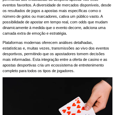
eventos favoritos. A diversidade de mercados disponíveis, desde
os resultados de jogos a apostas mais específicas como o
número de golos ou marcadores, cativa um público vasto. A
possibilidade de apostar em tempo real, com odds que mudam
dinamicamente à medida que o evento decorre, adiciona uma
camada extra de emoção e estratégia.
Plataformas modernas oferecem análises detalhadas,
estatísticas e, muitas vezes, transmissões ao vivo dos eventos
desportivos, permitindo que os apostadores tomem decisões
mais informadas. Esta integração entre a oferta de casino e as
apostas desportivas cria um ecossistema de entretenimento
completo para todos os tipos de jogadores.