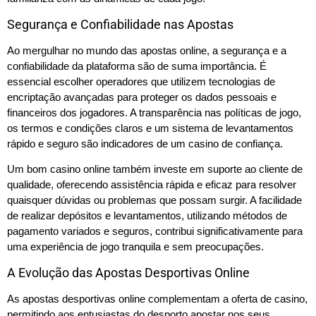
Segurança e Confiabilidade nas Apostas
Ao mergulhar no mundo das apostas online, a segurança e a
confiabilidade da plataforma são de suma importância. É
essencial escolher operadores que utilizem tecnologias de
encriptação avançadas para proteger os dados pessoais e
financeiros dos jogadores. A transparência nas políticas de jogo,
os termos e condições claros e um sistema de levantamentos
rápido e seguro são indicadores de um casino de confiança.
Um bom casino online também investe em suporte ao cliente de
qualidade, oferecendo assistência rápida e eficaz para resolver
quaisquer dúvidas ou problemas que possam surgir. A facilidade
de realizar depósitos e levantamentos, utilizando métodos de
pagamento variados e seguros, contribui significativamente para
uma experiência de jogo tranquila e sem preocupações.
A Evolução das Apostas Desportivas Online
As apostas desportivas online complementam a oferta de casino,
permitindo aos entusiastas do desporto apostar nos seus