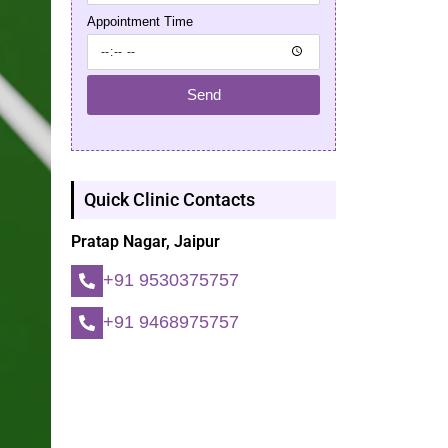
Appointment Time
Send
Quick Clinic Contacts
Pratap Nagar, Jaipur
+91 9530375757
+91 9468975757