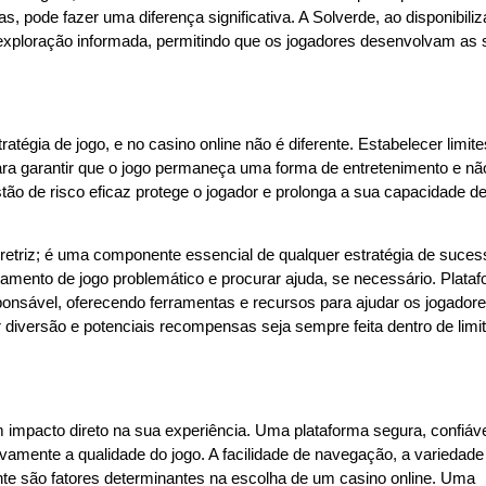
tas, pode fazer uma diferença significativa. A Solverde, ao disponibili
 exploração informada, permitindo que os jogadores desenvolvam as
ratégia de jogo, e no casino online não é diferente. Estabelecer limite
para garantir que o jogo permaneça uma forma de entretenimento e nã
ão de risco eficaz protege o jogador e prolonga a sua capacidade d
retriz; é uma componente essencial de qualquer estratégia de sucess
tamento de jogo problemático e procurar ajuda, se necessário. Plata
nsável, oferecendo ferramentas e recursos para ajudar os jogadore
diversão e potenciais recompensas seja sempre feita dentro de limi
 impacto direto na sua experiência. Uma plataforma segura, confiáve
tivamente a qualidade do jogo. A facilidade de navegação, a variedade
nte são fatores determinantes na escolha de um casino online. Uma