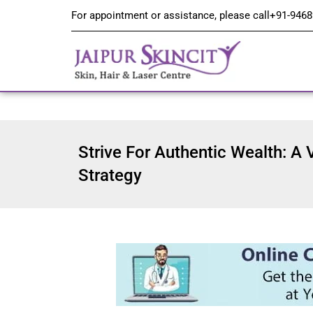
For appointment or assistance, please call
+91-9468
Strive For Authentic Wealth: A 
Strategy