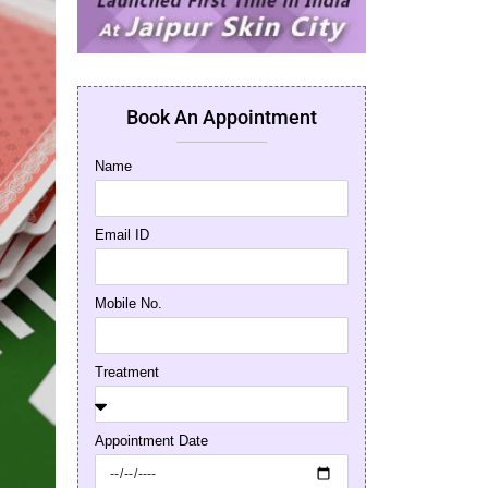
Book An Appointment
Name
Email ID
Mobile No.
Treatment
Appointment Date