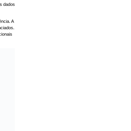
os dados
ência. A
nciados.
cionais