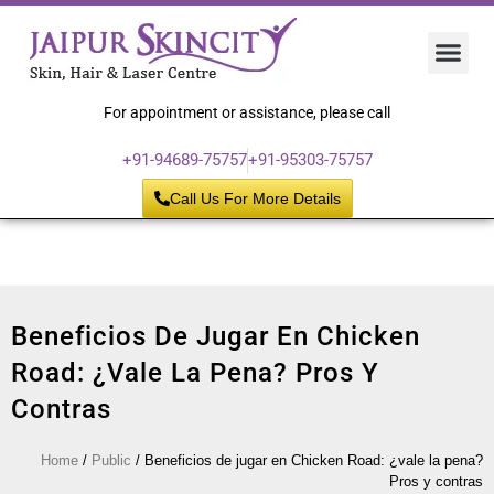
Hair 
Laser
Skin 
For appointment or assistance, please call
+91-94689-75757
+91-95303-75757
Call Us For More Details
Beneficios De Jugar En Chicken
Road: ¿vale La Pena? Pros Y
Contras
Home
/
Public
/
Beneficios de jugar en Chicken Road: ¿vale la pena?
Pros y contras