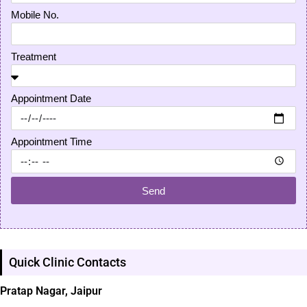
Mobile No.
Treatment
Appointment Date
Appointment Time
Send
Quick Clinic Contacts
Pratap Nagar, Jaipur