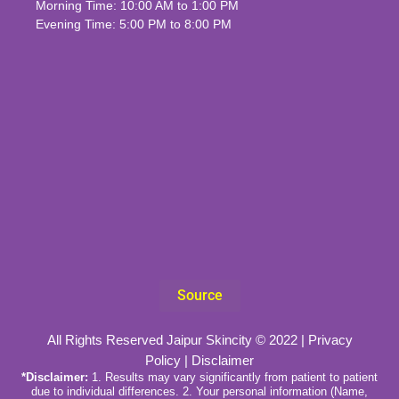
Morning Time: 10:00 AM to 1:00 PM
Evening Time: 5:00 PM to 8:00 PM
Source
All Rights Reserved Jaipur Skincity © 2022 |
Privacy
Policy
|
Disclaimer
*Disclaimer:
1. Results may vary significantly from patient to patient
due to individual differences. 2. Your personal information (Name,