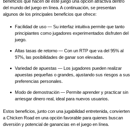
beneficios que hacen de este juego una opción atractiva dentro
del mundo del juego en línea. A continuación, se presentan
algunos de los principales beneficios que ofrece:
Facilidad de uso — Su interfaz intuitiva permite que tanto
principiantes como jugadores experimentados disfruten del
juego.
Altas tasas de retorno — Con un RTP que va del 95% al
97%, las posibilidades de ganar son elevadas.
Variedad de apuestas — Los jugadores pueden realizar
apuestas pequeñas o grandes, ajustando sus riesgos a sus
preferencias personales.
Modo de demostración — Permite aprender y practicar sin
arriesgar dinero real, ideal para nuevos usuarios.
Estos beneficios, junto con una jugabilidad entretenida, convierten
a Chicken Road en una opción favorable para quienes buscan
diversión y potencial de ganancias en el juego en línea.