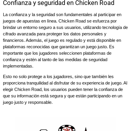
Confianza y seguridad en Chicken Road
La confianza y la seguridad son fundamentales al participar en
juegos de apuestas en línea. Chicken Road se esfuerza por
brindar un entorno seguro a sus usuarios, utilizando tecnología de
cifrado avanzada para proteger los datos personales y
financieros. Además, el juego es regulado y está disponible en
plataformas reconocidas que garantizan un juego justo. Es
importante que los jugadores seleccionen plataformas de
confianza y estén al tanto de las medidas de seguridad
implementadas.
Esto no solo protege a los jugadores, sino que también les
proporciona tranquilidad al disfrutar de su experiencia de juego. Al
elegir Chicken Road, los usuarios pueden tener la confianza de
que su información está segura y que están participando en un
juego justo y responsable.