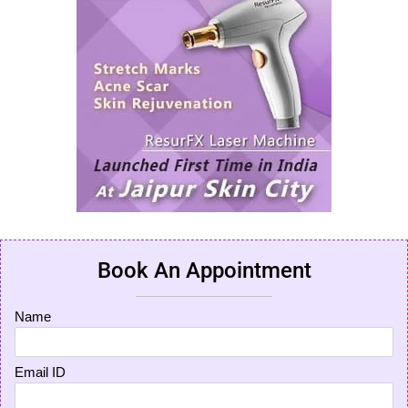
Book An Appointment
Name
Email ID