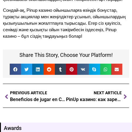
Сондай-ақ, Pinup казино ойыншыларға өзіндік бонустар,
тұрақты акциялар мен жеңілдіктер ұсынып, ойыншылардың
қызығушылығын жоғалтпауға тырысады. Егер сіз қауіпсіз,
сенімді және қызықты ойын тәжірибесін іздесеңіз, Pinup
казино – бұл сіздің таңдауыңыз болар!
Share This Story, Choose Your Platform!
PREVIOUS ARTICLE
NEXT ARTICLE
Beneficios de jugar en Chicken Road: ¿vale la pena? Pros y contras
PinUp казино: как зарегистрироваться, получить бонусы и начать играть в 2026 году
Awards