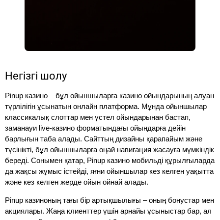
Негізгі шолу
Pinup казино – бұл ойыншыларға казино ойындарының алуан
түрлілігін ұсынатын онлайн платформа. Мұнда ойыншылар
классикалық слоттар мен үстел ойындарынан бастап,
заманауи live-казино форматындағы ойындарға дейін
барлығын таба алады. Сайттың дизайны қарапайым және
түсінікті, бұл ойыншыларға оңай навигация жасауға мүмкіндік
береді. Сонымен қатар, Pinup казино мобильді құрылғыларда
да жақсы жұмыс істейді, яғни ойыншылар кез келген уақытта
және кез келген жерде ойын ойнай алады.
Pinup казиноның тағы бір артықшылығы – оның бонустар мен
акциялары. Жаңа клиенттер үшін арнайы ұсыныстар бар, ал