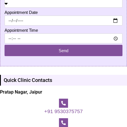
Appointment Date
Appointment Time
Send
Quick Clinic Contacts
Pratap Nagar, Jaipur
+91 9530375757