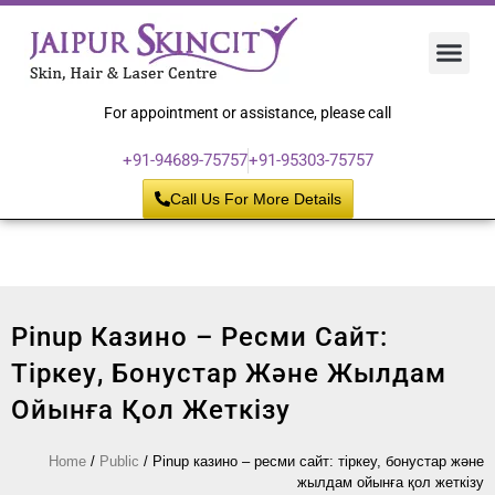
Hair 
Laser
Skin 
For appointment or assistance, please call
+91-94689-75757
+91-95303-75757
Call Us For More Details
Pinup Казино – Ресми Сайт:
Тіркеу, Бонустар Және Жылдам
Ойынға Қол Жеткізу
Home
/
Public
/
Pinup казино – ресми сайт: тіркеу, бонустар және
жылдам ойынға қол жеткізу