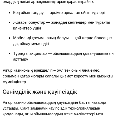
олардың негізгі артықшылықтарын қарастырайық:
Кең ойын таңдау — әркімге арналған ойын түрлері
Жоғары бонустар — жаңадан келгендер мен тұрақты
клиенттер үшін
Мобильді қосымшаның болуы — қай жерде болсаңыз
да, ойнау мүмкіндігі
Тұрақты акциялар — ойыншылардың қызығушылығын
арттыру
Pinup казиноның ерекшелігі – бұл тек ойын ғана емес,
сонымен қатар жоғары сапалы қызмет көрсету мен қызықты
мүмкіндіктер.
Сенімділік және қауіпсіздік
Pinup казино ойыншылардың қауіпсіздігін басты назарда
ұстайды. Сайт заманауи қауіпсіздік технологияларын
қолданады, яғни ойыншылардың жеке мәліметтері мен