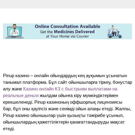
Pinup казино – онлайн ойындардың кең ауқымын ұсынатын
танымал платформа. Бұл сайт ойыншыларға тіркеу, бонустар
алу және
Казино онлайн КЗ с быстрыми выплатами на
реальные деньги
жылдам ойынға кіру мүмкіндіктерімен
ерекшеленеді. Pinup казиноның оффшорлық лицензиясы
бар, бұл оны қауіпсіз және сенімді ойын алаңы етеді. Жалпы,
Pinup казино ойыншылар үшін қызықты тәжірибе ұсынып,
ойыншылардың қажеттіліктерін қанағаттандыруды мақсат
етеді.