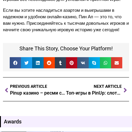
Если вы хотите насладиться азартом и выигрышами в
надежном и удобном онлайн-казино, Пин Ап — это то, что
вам нужно. Присоединяйтесь к тысячам довольных игроков и
начните свою уникальную игровую историю уже сегодня!
Share This Story, Choose Your Platform!
PREVIOUS ARTICLE
NEXT ARTICLE
Pinup казино – ресми сайт: тіркеу, бонустар және жылдам ойынға қол жеткізу
Топ-игры в PinUp: слоты, быстрые выплаты и выгодные предложения
Awards