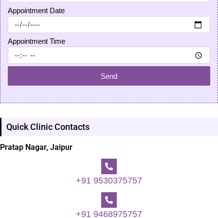
Appointment Date
Appointment Time
Send
Quick Clinic Contacts
Pratap Nagar, Jaipur
+91 9530375757
+91 9468975757