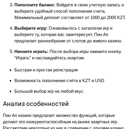
Пополните баланс:
Войдите в свою учетную запись и
выберите удобный способ пополнения счета.
Минимальный депозит составляет от 1000 до 2000 KZT.
Выберите игру:
Ознакомьтесь с каталогом игр и
выберите ту, которая вас заинтересует. Пин Ап
предлагает разнообразие от слотов до живого казино.
Начните играть:
После выбора игры нажмите кнопку
“Играть” и наслаждайтесь азартом.
Быстрая и простая регистрация
Возможность пополнения счёта в KZT и USD
Большой выбор игр на любой вкус
Анализ особенностей
Пин Ап казино предлагает множество функций, которые
делают его конкурентоспособным на рынке азартных игр.
Рассмотрим некоторые из них в сравнении с другими казино.