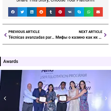
PREVIOUS ARTICLE
NEXT ARTICLE
Técnicas avanzadas para maximizar tus ganancias en 1xbet aviator
Мифы о казино как их развенчать с помощью пинко казино
Awards