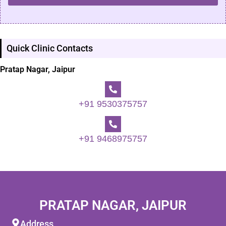
Quick Clinic Contacts
Pratap Nagar, Jaipur
+91 9530375757
+91 9468975757
PRATAP NAGAR, JAIPUR
Address