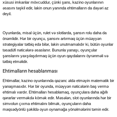
xüsusi imkanlar mövcuddur, çünki şans, kazino oyunlarının
əsasını təşkil edir, lakin onun yanında ehtimalların da dəyəri az
deyil.
Oyunlarda, misal üçün, rulet və slotlarda, şansın rolu daha da
önəmlidir. Hər bir oyunçu, şansını artırmaq üçün müəyyən
strategiyalar tətbiq edə bilər, lakin unutmamalıdır ki, bütün oyunlar
təsadüfi nəticələrə əsaslanır. Bununla yanaşı, oyunçular
şanslarını yaxşılaşdırmaq üçün oyun qaydalarını öyrənməli və
tətbiq etməlidir.
Ehtimalların hesablanması
Ehtimallar, kazino oyunlarında qazanc əldə etməyin matematik bir
yanaşmasıdır. Hər bir oyunda, müəyyən nəticələrin baş vermə
ehtimalı vardır. Ehtimalları hesablamaq, oyunçulara daha ağıllı
qərarlar verməkdə kömək edir. Məsələn, slot oyunlarında hər bir
simvolun çıxma ehtimalını bilmək, oyunçuların daha
məqsədyönlü şəkildə oyun oynamağa yönəlmələrini təmin edir.