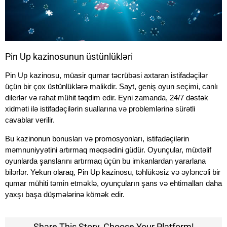
Pin Up kazinosunun üstünlükləri
Pin Up kazinosu, müasir qumar təcrübəsi axtaran istifadəçilər
üçün bir çox üstünlüklərə malikdir. Sayt, geniş oyun seçimi, canlı
dilerlər və rahat mühit təqdim edir. Eyni zamanda, 24/7 dəstək
xidməti ilə istifadəçilərin suallarına və problemlərinə sürətli
cavablar verilir.
Bu kazinonun bonusları və promosyonları, istifadəçilərin
məmnuniyyətini artırmaq məqsədini güdür. Oyunçular, müxtəlif
oyunlarda şanslarını artırmaq üçün bu imkanlardan yararlana
bilərlər. Yekun olaraq, Pin Up kazinosu, təhlükəsiz və əyləncəli bir
qumar mühiti təmin etməklə, oyunçuların şans və ehtimalları daha
yaxşı başa düşmələrinə kömək edir.
Share This Story, Choose Your Platform!