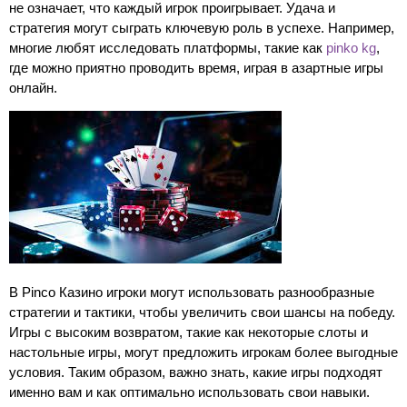
не означает, что каждый игрок проигрывает. Удача и
стратегия могут сыграть ключевую роль в успехе. Например,
многие любят исследовать платформы, такие как
pinko kg
,
где можно приятно проводить время, играя в азартные игры
онлайн.
В Pinco Казино игроки могут использовать разнообразные
стратегии и тактики, чтобы увеличить свои шансы на победу.
Игры с высоким возвратом, такие как некоторые слоты и
настольные игры, могут предложить игрокам более выгодные
условия. Таким образом, важно знать, какие игры подходят
именно вам и как оптимально использовать свои навыки.