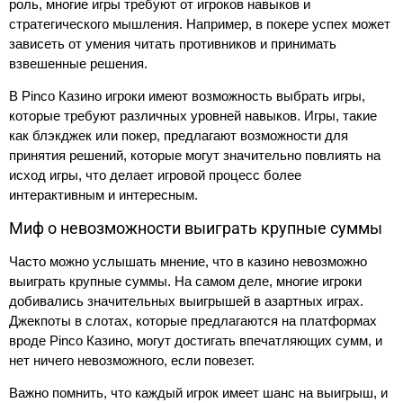
роль, многие игры требуют от игроков навыков и
стратегического мышления. Например, в покере успех может
зависеть от умения читать противников и принимать
взвешенные решения.
В Pinco Казино игроки имеют возможность выбрать игры,
которые требуют различных уровней навыков. Игры, такие
как блэкджек или покер, предлагают возможности для
принятия решений, которые могут значительно повлиять на
исход игры, что делает игровой процесс более
интерактивным и интересным.
Миф о невозможности выиграть крупные суммы
Часто можно услышать мнение, что в казино невозможно
выиграть крупные суммы. На самом деле, многие игроки
добивались значительных выигрышей в азартных играх.
Джекпоты в слотах, которые предлагаются на платформах
вроде Pinco Казино, могут достигать впечатляющих сумм, и
нет ничего невозможного, если повезет.
Важно помнить, что каждый игрок имеет шанс на выигрыш, и