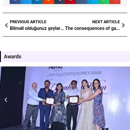
PREVIOUS ARTICLE
NEXT ARTICLE
Bilməli olduğunuz şeylər Pin Up kazino hesablamalarında şans və ehtimallar
The consequences of gambling addiction understanding the impact on life and relationships Pin Up Africa
Awards