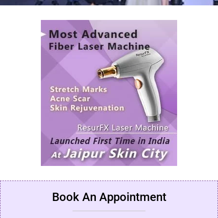
Book An Appointment