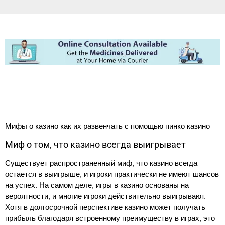
Мифы о казино как их развенчать с помощью пинко казино
Миф о том, что казино всегда выигрывает
Существует распространенный миф, что казино всегда
остается в выигрыше, и игроки практически не имеют шансов
на успех. На самом деле, игры в казино основаны на
вероятности, и многие игроки действительно выигрывают.
Хотя в долгосрочной перспективе казино может получать
прибыль благодаря встроенному преимуществу в играх, это