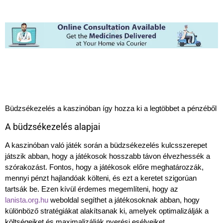
Büdzsékezelés a kaszinóban így hozza ki a legtöbbet a pénzéből
A büdzsékezelés alapjai
A kaszinóban való játék során a büdzsékezelés kulcsszerepet
játszik abban, hogy a játékosok hosszabb távon élvezhessék a
szórakozást. Fontos, hogy a játékosok előre meghatározzák,
mennyi pénzt hajlandóak költeni, és ezt a keretet szigorúan
tartsák be. Ezen kívül érdemes megemlíteni, hogy az
lanista.org.hu
weboldal segíthet a játékosoknak abban, hogy
különböző stratégiákat alakítsanak ki, amelyek optimalizálják a
költségeiket és maximalizálják nyerési esélyeiket.