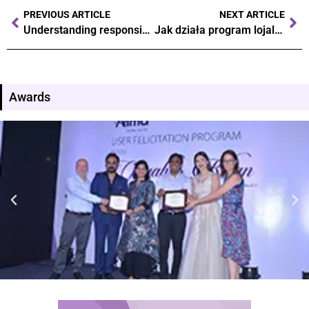
PREVIOUS ARTICLE
NEXT ARTICLE
Understanding responsible gambling Essential tips for a safer experience
Jak działa program lojalnościowy w kasynie
Awards