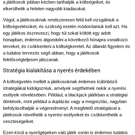
a játékosok jobban kézben tarthatják a költségeiket, és
elkerülhetik a hirtelen nagyobb kiadásokat.
Végül, a játékosoknak rendszeresen felül kell vizsgálniuk a
költségvetésüket, és szükség esetén módosítaniuk kell azt. Ha
egy játékos észreveszi, hogy túl sokat költött egy adott
hónapban, érdemes átgondolni a következő hónapra vonatkozó
terveket, és csökkenteni a költségkeretet. Az állandó figyelem és
a tudatos tervezés segít abban, hogy a játékosok
felelősségteljesen játszanak.
Stratégia kialakítása a nyerés érdekében
A költségvetés mellett a játékosoknak érdemes különböző
stratégiákat kidolgozniuk, amelyek segíthetnek nekik a nyerési
esélyeik növelésében. Például, a blackjack játékban a stratégiai
döntések, mint például a duplázás vagy a megosztás, nagyban
befolyásolhatják a végeredményt. A megfelelő stratégiával a
játékosok növelhetik a nyerési esélyeiket és csökkenthetik a
veszteségeiket.
Ezen kívül a nyerőgépeken való játék során is érdemes tudatos