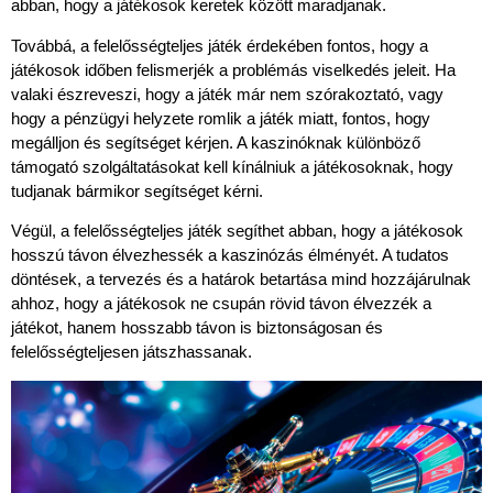
abban, hogy a játékosok keretek között maradjanak.
Továbbá, a felelősségteljes játék érdekében fontos, hogy a
játékosok időben felismerjék a problémás viselkedés jeleit. Ha
valaki észreveszi, hogy a játék már nem szórakoztató, vagy
hogy a pénzügyi helyzete romlik a játék miatt, fontos, hogy
megálljon és segítséget kérjen. A kaszinóknak különböző
támogató szolgáltatásokat kell kínálniuk a játékosoknak, hogy
tudjanak bármikor segítséget kérni.
Végül, a felelősségteljes játék segíthet abban, hogy a játékosok
hosszú távon élvezhessék a kaszinózás élményét. A tudatos
döntések, a tervezés és a határok betartása mind hozzájárulnak
ahhoz, hogy a játékosok ne csupán rövid távon élvezzék a
játékot, hanem hosszabb távon is biztonságosan és
felelősségteljesen játszhassanak.