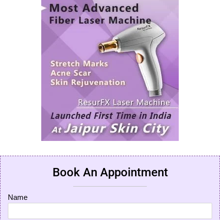
Book An Appointment
Name