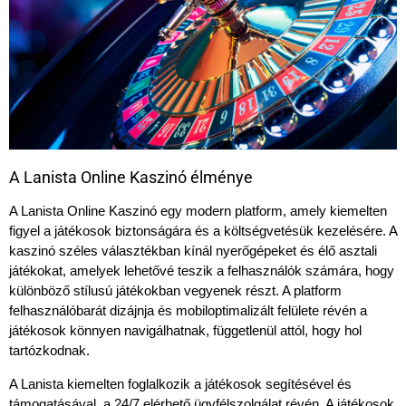
A Lanista Online Kaszinó élménye
A Lanista Online Kaszinó egy modern platform, amely kiemelten
figyel a játékosok biztonságára és a költségvetésük kezelésére. A
kaszinó széles választékban kínál nyerőgépeket és élő asztali
játékokat, amelyek lehetővé teszik a felhasználók számára, hogy
különböző stílusú játékokban vegyenek részt. A platform
felhasználóbarát dizájnja és mobiloptimalizált felülete révén a
játékosok könnyen navigálhatnak, függetlenül attól, hogy hol
tartózkodnak.
A Lanista kiemelten foglalkozik a játékosok segítésével és
támogatásával, a 24/7 elérhető ügyfélszolgálat révén. A játékosok