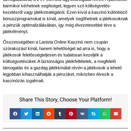
bármikor kérhetnek segítséget, legyen szó költségvetés-
kezelésről vagy játékstratégiáról. Ezen kívül a kaszinó különböző
bónuszprogramokat is kínál, amelyek segíthetnek a játékosoknak
a pénzük optimalizálásában, így még élvezetesebbé téve a
játékélményt.
Összességében a Lanista Online Kaszinó nem csupán
szórakozást kínál, hanem lehetőséget ad arra is, hogy a
játékosok felelősségteljesen és tudatosan kezeljék a
költségvetésüket. A biztonságos játékfeltételek, a megfelelő
támogatás és a gazdag játékkínálat révén a játékosok a lehető
legjobban kihasználhatják a pénzüket, miközben élvezik a
kaszinózás izgalmait.
Share This Story, Choose Your Platform!