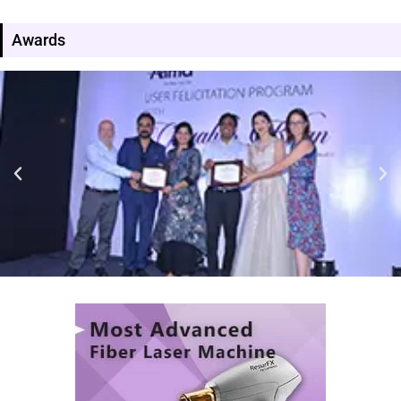
Awards