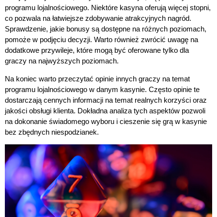
programu lojalnościowego. Niektóre kasyna oferują więcej stopni,
co pozwala na łatwiejsze zdobywanie atrakcyjnych nagród.
Sprawdzenie, jakie bonusy są dostępne na różnych poziomach,
pomoże w podjęciu decyzji. Warto również zwrócić uwagę na
dodatkowe przywileje, które mogą być oferowane tylko dla
graczy na najwyższych poziomach.
Na koniec warto przeczytać opinie innych graczy na temat
programu lojalnościowego w danym kasynie. Często opinie te
dostarczają cennych informacji na temat realnych korzyści oraz
jakości obsługi klienta. Dokładna analiza tych aspektów pozwoli
na dokonanie świadomego wyboru i cieszenie się grą w kasynie
bez zbędnych niespodzianek.