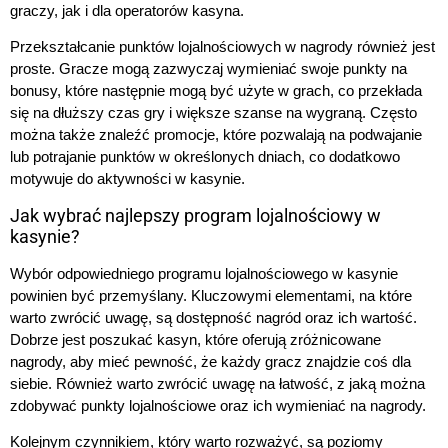
graczy, jak i dla operatorów kasyna.
Przekształcanie punktów lojalnościowych w nagrody również jest
proste. Gracze mogą zazwyczaj wymieniać swoje punkty na
bonusy, które następnie mogą być użyte w grach, co przekłada
się na dłuższy czas gry i większe szanse na wygraną. Często
można także znaleźć promocje, które pozwalają na podwajanie
lub potrajanie punktów w określonych dniach, co dodatkowo
motywuje do aktywności w kasynie.
Jak wybrać najlepszy program lojalnościowy w
kasynie?
Wybór odpowiedniego programu lojalnościowego w kasynie
powinien być przemyślany. Kluczowymi elementami, na które
warto zwrócić uwagę, są dostępność nagród oraz ich wartość.
Dobrze jest poszukać kasyn, które oferują zróżnicowane
nagrody, aby mieć pewność, że każdy gracz znajdzie coś dla
siebie. Również warto zwrócić uwagę na łatwość, z jaką można
zdobywać punkty lojalnościowe oraz ich wymieniać na nagrody.
Kolejnym czynnikiem, który warto rozważyć, są poziomy