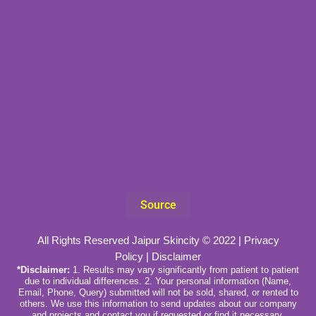
Source
All Rights Reserved Jaipur Skincity © 2022 |
Privacy
Policy
|
Disclaimer
*Disclaimer:
1. Results may vary significantly from patient to patient
due to individual differences. 2. Your personal information (Name,
Email, Phone, Query) submitted will not be sold, shared, or rented to
others. We use this information to send updates about our company
and projects and contact you if requested or find it necessary.