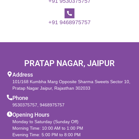
+91 9530375757
+91 9468975757
PRATAP NAGAR, JAIPUR
Address
101/168 Kumbha Marg Opposite Sharma Sweets Sector 10,
Pratap Nagar Jaipur, Rajasthan 302033
Phone
9530375757
,
9468975757
Opening Hours
Monday to Saturday (Sunday Off)
Morning Time: 10:00 AM to 1:00 PM
Evening Time: 5:00 PM to 8:00 PM