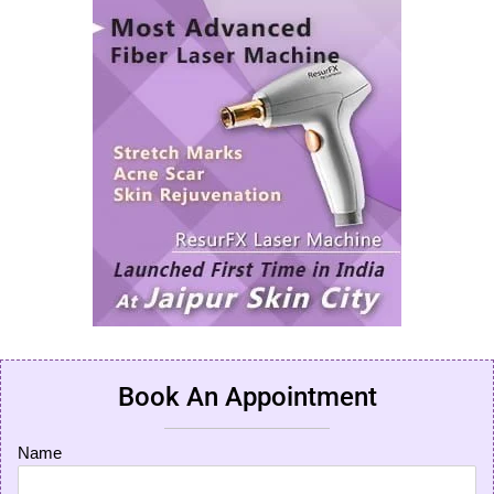
Book An Appointment
Name