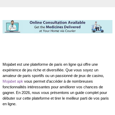
Mojabet est une plateforme de paris en ligne qui offre une
expérience de jeu riche et diversifiée. Que vous soyez un
amateur de paris sportifs ou un passionné de jeux de casino,
Mojabet apk
vous permet d’accéder à de nombreuses
fonctionnalités intéressantes pour améliorer vos chances de
gagner. En 2026, nous vous présentons un guide complet pour
débuter sur cette plateforme et tirer le meilleur parti de vos paris
en ligne.