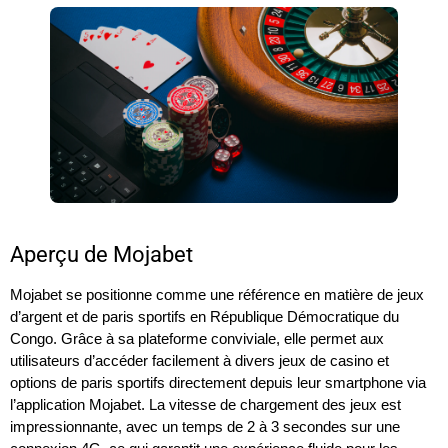
Aperçu de Mojabet
Mojabet se positionne comme une référence en matière de jeux
d’argent et de paris sportifs en République Démocratique du
Congo. Grâce à sa plateforme conviviale, elle permet aux
utilisateurs d’accéder facilement à divers jeux de casino et
options de paris sportifs directement depuis leur smartphone via
l’application Mojabet. La vitesse de chargement des jeux est
impressionnante, avec un temps de 2 à 3 secondes sur une