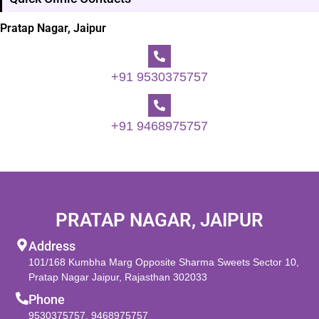
Pratap Nagar, Jaipur
+91 9530375757
+91 9468975757
PRATAP NAGAR, JAIPUR
Address
101/168 Kumbha Marg Opposite Sharma Sweets Sector 10,
Pratap Nagar Jaipur, Rajasthan 302033
Phone
9530375757
,
9468975757