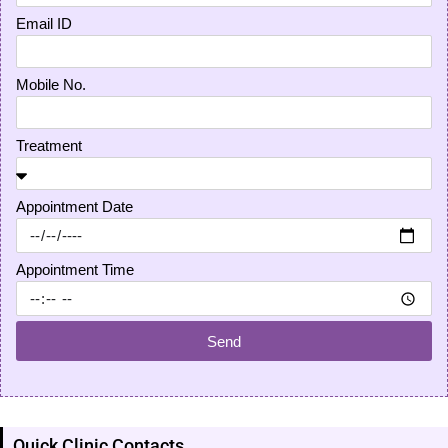
Email ID
Mobile No.
Treatment
Appointment Date
Appointment Time
Send
Quick Clinic Contacts