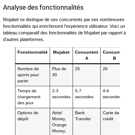
Analyse des fonctionnalités
Mojabet se distingue de ses concurrents par ses nombreuses
fonctionnalités qui enrichissent l’expérience utilisateur. Voici un
tableau comparatif des fonctionnalités de Mojabet par rapport à
d’autres plateformes.
Fonctionnalité
Mojabet
Concurrent
Concurrent
A
B
Nombre de
Plus de
25
20
sports pour
30
parier
Temps de
2-3
5-7
4-6
chargement
secondes
secondes
secondes
des jeux
Options de
Airtel
Bank
Carte de
dépôt
Money,
Transfer
crédit
Orange
Money,