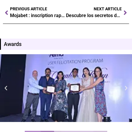
PREVIOUS ARTICLE
NEXT ARTICLE
Mojabet : inscription rapide, bonus attractifs et accès immédiat aux jeux
Descubre los secretos de un increíble fruit cocktail: recetas y consejos esenciales
Awards