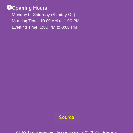
Opening Hours
Monday to Saturday (Sunday Off)
Morning Time: 10:00 AM to 1:00 PM
Evening Time: 5:00 PM to 8:00 PM
Source
All Rights Reserved Jaipur Skincity © 2022 |
Privacy