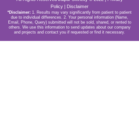
Policy
|
Disclaimer
*Disclaimer:
1. Results may vary significantly from patient to patient
due to individual differences. 2. Your personal information (Name,
Email, Phone, Query) submitted will not be sold, shared, or rented to
others. We use this information to send updates about our company
and projects and contact you if requested or find it necessary.