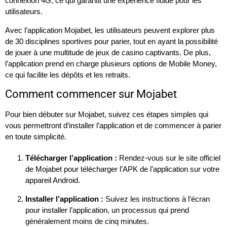
connexion 4G, ce qui garantit une expérience fluide pour les
utilisateurs.
Avec l’application Mojabet, les utilisateurs peuvent explorer plus
de 30 disciplines sportives pour parier, tout en ayant la possibilité
de jouer à une multitude de jeux de casino captivants. De plus,
l’application prend en charge plusieurs options de Mobile Money,
ce qui facilite les dépôts et les retraits.
Comment commencer sur Mojabet
Pour bien débuter sur Mojabet, suivez ces étapes simples qui
vous permettront d’installer l’application et de commencer à parier
en toute simplicité.
Télécharger l’application :
Rendez-vous sur le site officiel
de Mojabet pour télécharger l’APK de l’application sur votre
appareil Android.
Installer l’application :
Suivez les instructions à l’écran
pour installer l’application, un processus qui prend
généralement moins de cinq minutes.