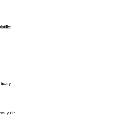
atillo:
rtida y
scas y de
e