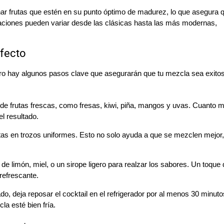
ionar frutas que estén en su punto óptimo de madurez, lo que asegura q
aciones pueden variar desde las clásicas hasta las más modernas,
rfecto
 pero hay algunos pasos clave que asegurarán que tu mezcla sea exito
e frutas frescas, como fresas, kiwi, piña, mangos y uvas. Cuanto 
l resultado.
utas en trozos uniformes. Esto no solo ayuda a que se mezclen mejor,
e limón, miel, o un sirope ligero para realzar los sabores. Un toque 
refrescante.
, deja reposar el cocktail en el refrigerador por al menos 30 minuto
la esté bien fría.