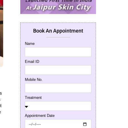
Book An Appointment
Name
Email ID
Mobile No.
as
Treatment
s
t
e
Appointment Date