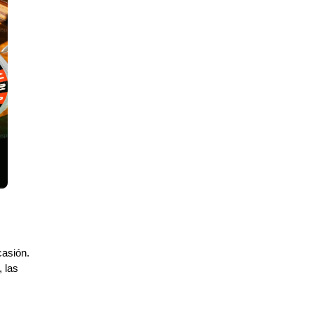
casión.
 las