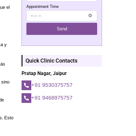
Appointment Time
ue el
Send
sa y
Quick Clinic Contacts
más
Pratap Nagar, Jaipur
 sino
+91 9530375757
+91 9468975757
de
s. Esto