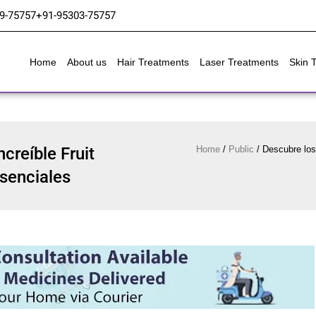
9-75757
+91-95303-75757
Home
About us
Hair Treatments
Laser Treatments
Skin 
creíble Fruit
Home
/
Public
/
Descubre los 
senciales