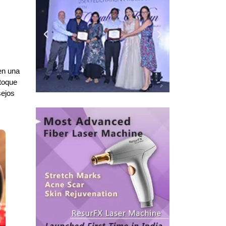
en una
toque
sejos