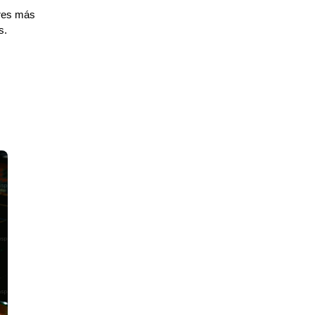
ores más
s.