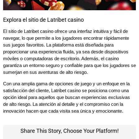
Explora el sitio de Latribet casino
El sitio de Latribet casino ofrece una interfaz intuitiva y fácil de
navegar, lo que permite a los jugadores encontrar rápidamente
sus juegos favoritos. La plataforma está diseñada para
proporcionar una experiencia fluida, ya sea desde dispositivos
móviles o computadoras de escritorio. Además, el casino
garantiza un entorno seguro y confiable para que los jugadores se
sumerjan en sus aventuras de alto riesgo.
Con una amplia gama de opciones de juego y un enfoque en la
satisfacción del cliente, Latribet casino se posiciona como una
opción ideal para aquellos que buscan experiencias exclusivas
de alto riesgo. La atención al detalle y el compromiso con la
innovación hacen que cada visita sea única y emocionante.
Share This Story, Choose Your Platform!