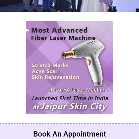
Book An Appointment