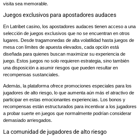
visita sea memorable.
Juegos exclusivos para apostadores audaces
En Latribet casino, los apostadores audaces tienen acceso a una
selección de juegos exclusivos que no se encuentran en otros
lugares. Desde tragamonedas de alta volatilidad hasta juegos de
mesa con límites de apuesta elevados, cada opción está
diseñada para quienes buscan maximizar su experiencia de
juego. Estos juegos no solo requieren estrategia, sino también
una disposición a asumir riesgos que pueden resultar en
recompensas sustanciales.
Además, la plataforma ofrece promociones especiales para los
jugadores de alto riesgo, lo que aumenta aún más el atractivo de
participar en estas emocionantes experiencias. Los bonos y
recompensas están estructurados para incentivar a los jugadores
a probar suerte en juegos que normalmente podrían considerar
demasiado arriesgados.
La comunidad de jugadores de alto riesgo