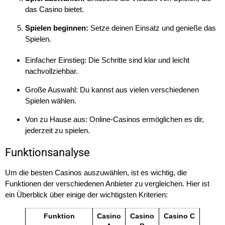
das Casino bietet.
Spielen beginnen:
Setze deinen Einsatz und genieße das
Spielen.
Einfacher Einstieg: Die Schritte sind klar und leicht
nachvollziehbar.
Große Auswahl: Du kannst aus vielen verschiedenen
Spielen wählen.
Von zu Hause aus: Online-Casinos ermöglichen es dir,
jederzeit zu spielen.
Funktionsanalyse
Um die besten Casinos auszuwählen, ist es wichtig, die
Funktionen der verschiedenen Anbieter zu vergleichen. Hier ist
ein Überblick über einige der wichtigsten Kriterien:
Funktion
Casino
Casino
Casino C