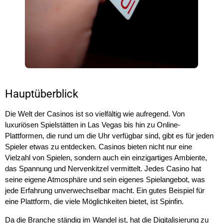
Hauptüberblick
Die Welt der Casinos ist so vielfältig wie aufregend. Von
luxuriösen Spielstätten in Las Vegas bis hin zu Online-
Plattformen, die rund um die Uhr verfügbar sind, gibt es für jeden
Spieler etwas zu entdecken. Casinos bieten nicht nur eine
Vielzahl von Spielen, sondern auch ein einzigartiges Ambiente,
das Spannung und Nervenkitzel vermittelt. Jedes Casino hat
seine eigene Atmosphäre und sein eigenes Spielangebot, was
jede Erfahrung unverwechselbar macht. Ein gutes Beispiel für
eine Plattform, die viele Möglichkeiten bietet, ist Spinfin.
Da die Branche ständig im Wandel ist, hat die Digitalisierung zu