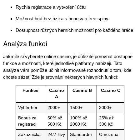
Rychlá registrace a vytvoření účtu
Možnost hrát bez rizika s bonusy a free spiny
Dostupnost různých herních možností pro každého hráče
Analýza funkcí
Jakmile si vyberete online casino, je důležité porovnat dostupné
funkce a možnosti, které jednotlivé platformy nabízejí. Tato
analýza vám pomůže učinit informované rozhodnutí o tom, kde
chcete sázet. Zde je srovnání některých hlavních funkcí:
Funkce
Casino
Casino B
Casino C
A
Výběr her
2000+
1500+
3000+
Bonus za
50% až
100% až
25% až
registraci
500 Kč
2000 Kč
300 Kč
Zákaznická
24/7 živý
Standardní
Omezená