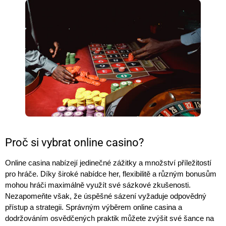
Proč si vybrat online casino?
Online casina nabízejí jedinečné zážitky a množství příležitostí
pro hráče. Díky široké nabídce her, flexibilitě a různým bonusům
mohou hráči maximálně využít své sázkové zkušenosti.
Nezapomeňte však, že úspěšné sázení vyžaduje odpovědný
přístup a strategii. Správným výběrem online casina a
dodržováním osvědčených praktik můžete zvýšit své šance na