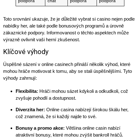
podpora
chat
podpora
podpora
Toto srovnání ukazuje, že je důležité vybrat si casino nejen podle
nabídky her, ale také podle bonusových programů a úrovně
zákaznické podpory. Informovanost o těchto aspektech může
výrazně ovlivnit vaši herní zkušenost.
Klíčové výhody
Úspěšné sázení v online casinech přináší několik výhod, které
mohou hráče motivovat k tomu, aby se stali úspěšnějšími. Tyto
výhody zahrnují:
Flexibilita:
Hráči mohou sázet kdykoli a odkudkoli, což
zvyšuje pohodlí a dostupnost.
Diverzita her:
Online casina nabízejí širokou škálu her,
což znamená, že si každý najde to své.
Bonusy a promo akce:
Většina online casin nabízí
atraktivní bonusy, které mohou zvýšit bankroll hráčů.