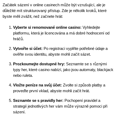
Začátek sázení v online casinech může být vzrušující, ale je
důležité mít strukturovaný přístup. Zde je několik kroků, které
byste měli zvážit, než začnete hrát:
Vyberte si renomované online casino:
Vyhledejte
platformu, která je licencována a má dobré hodnocení od
hráčů.
Vytvořte si účet:
Po registraci vyplňte potřebné údaje a
ověřte svou identitu, abyste mohli začít sázet.
Prozkoumejte dostupné hry:
Seznamte se s různými
typy her, které casino nabízí, jako jsou automaty, blackjack
nebo ruleta.
Vložte peníze na svůj účet:
Zvolte si způsob platby a
proveďte první vklad, abyste mohli začít hrát.
Seznamte se s pravidly her:
Pochopení pravidel a
strategií jednotlivých her vám může výrazně pomoci při
sázení.