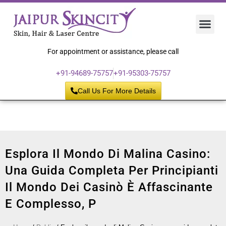
Hair 
Laser
Skin 
For appointment or assistance, please call
+91-94689-75757
+91-95303-75757
Call Us For More Details
Esplora Il Mondo Di Malina Casino:
Una Guida Completa Per Principianti
Il Mondo Dei Casinò È Affascinante
E Complesso, P