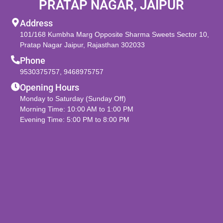
PRATAP NAGAR, JAIPUR
Address
101/168 Kumbha Marg Opposite Sharma Sweets Sector 10,
Pratap Nagar Jaipur, Rajasthan 302033
Phone
9530375757
,
9468975757
Opening Hours
Monday to Saturday (Sunday Off)
Morning Time: 10:00 AM to 1:00 PM
Evening Time: 5:00 PM to 8:00 PM