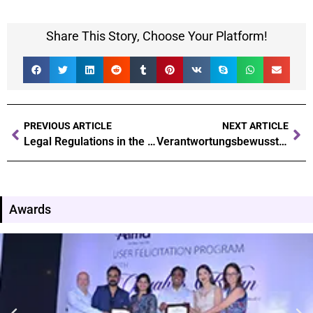
Share This Story, Choose Your Platform!
PREVIOUS ARTICLE
NEXT ARTICLE
Legal Regulations in the Gambling World What You Need to Know
Verantwortungsbewusst spielen Tipps für ein sicheres Casino-Erlebnis
Awards