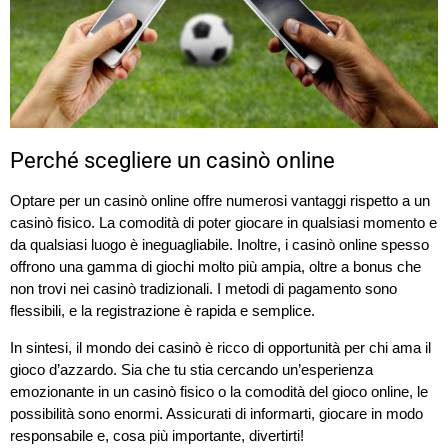
Perché scegliere un casinò online
Optare per un casinò online offre numerosi vantaggi rispetto a un
casinò fisico. La comodità di poter giocare in qualsiasi momento e
da qualsiasi luogo è ineguagliabile. Inoltre, i casinò online spesso
offrono una gamma di giochi molto più ampia, oltre a bonus che
non trovi nei casinò tradizionali. I metodi di pagamento sono
flessibili, e la registrazione è rapida e semplice.
In sintesi, il mondo dei casinò è ricco di opportunità per chi ama il
gioco d’azzardo. Sia che tu stia cercando un’esperienza
emozionante in un casinò fisico o la comodità del gioco online, le
possibilità sono enormi. Assicurati di informarti, giocare in modo
responsabile e, cosa più importante, divertirti!