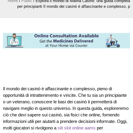
Home
/
Public
/
Esplora il mondo di Malina Casino: una guida completa
per principianti Il mondo dei casinò è affascinante e complesso, p
Il mondo dei casinò è affascinante e complesso, pieno di
opportunità di intrattenimento e vincite. Che tu sia un principiante
o un veterano, conoscere le basi dei casinò ti permetterà di
navigare meglio in questo universo. In questa guida, esploreremo
ciò che devi sapere sui casinò, sia fisici che online, fornendo
informazioni utili per aiutarti a prendere decisioni informate. Oggi,
molti giocatori si rivolgono a
siti slot online aams
per