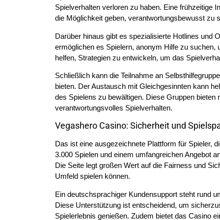
Spielverhalten verloren zu haben. Eine frühzeitige 
die Möglichkeit geben, verantwortungsbewusst zu s
Darüber hinaus gibt es spezialisierte Hotlines und 
ermöglichen es Spielern, anonym Hilfe zu suchen, 
helfen, Strategien zu entwickeln, um das Spielver
Schließlich kann die Teilnahme an Selbsthilfegrupp
bieten. Der Austausch mit Gleichgesinnten kann he
des Spielens zu bewältigen. Diese Gruppen bieten n
verantwortungsvolles Spielverhalten.
Vegashero Casino: Sicherheit und Spielspa
Das ist eine ausgezeichnete Plattform für Spieler, d
3.000 Spielen und einem umfangreichen Angebot an 
Die Seite legt großen Wert auf die Fairness und Sic
Umfeld spielen können.
Ein deutschsprachiger Kundensupport steht rund um
Diese Unterstützung ist entscheidend, um sicherzust
Spielerlebnis genießen. Zudem bietet das Casino ein