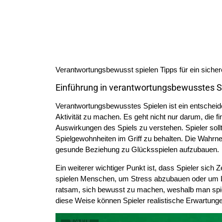
Verantwortungsbewusst spielen Tipps für ein siche
Einführung in verantwortungsbewusstes S
Verantwortungsbewusstes Spielen ist ein entscheid
Aktivität zu machen. Es geht nicht nur darum, die 
Auswirkungen des Spiels zu verstehen. Spieler soll
Spielgewohnheiten im Griff zu behalten. Die Wahrne
gesunde Beziehung zu Glücksspielen aufzubauen.
Ein weiterer wichtiger Punkt ist, dass Spieler sich 
spielen Menschen, um Stress abzubauen oder um La
ratsam, sich bewusst zu machen, weshalb man spielt
diese Weise können Spieler realistische Erwartung