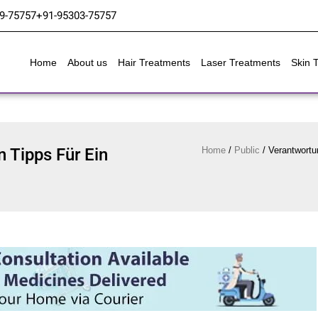
9-75757
+91-95303-75757
Home
About us
Hair Treatments
Laser Treatments
Skin 
 Tipps Für Ein
Home
/
Public
/
Verantwortu