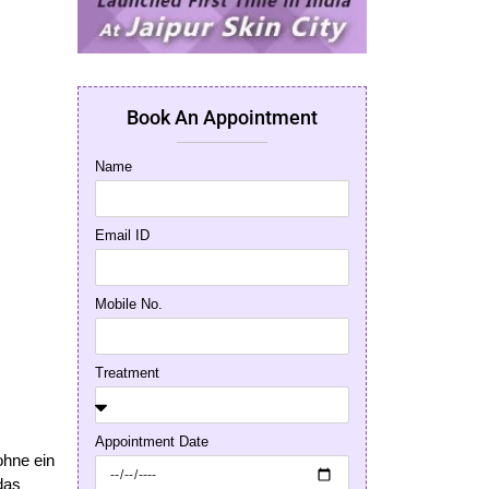
Book An Appointment
Name
Email ID
Mobile No.
Treatment
Appointment Date
ohne ein
das