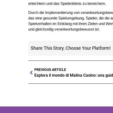
erleichtern und das Spielerlebnis zu bereichern.
Durch die Implementierung von verantwortungsbewus
das eine gesunde Spielumgebung. Spieler, die die 
Spielverhalten im Einklang mit ihren Zielen und We
und gleichzeitig verantwortungsbewusst ist.
Share This Story, Choose Your Platform!
PREVIOUS ARTICLE