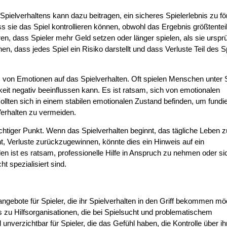
ielverhaltens kann dazu beitragen, ein sicheres Spielerlebnis zu fö
ss sie das Spiel kontrollieren können, obwohl das Ergebnis größtente
, dass Spieler mehr Geld setzen oder länger spielen, als sie ursprü
en, dass jedes Spiel ein Risiko darstellt und dass Verluste Teil des S
ss von Emotionen auf das Spielverhalten. Oft spielen Menschen unter 
eit negativ beeinflussen kann. Es ist ratsam, sich von emotionalen
sollten sich in einem stabilen emotionalen Zustand befinden, um fundie
erhalten zu vermeiden.
htiger Punkt. Wenn das Spielverhalten beginnt, das tägliche Leben z
, Verluste zurückzugewinnen, könnte dies ein Hinweis auf ein
len ist es ratsam, professionelle Hilfe in Anspruch zu nehmen oder si
 spezialisiert sind.
gebote für Spieler, die ihr Spielverhalten in den Griff bekommen mö
s zu Hilfsorganisationen, die bei Spielsucht und problematischem
nverzichtbar für Spieler, die das Gefühl haben, die Kontrolle über ih