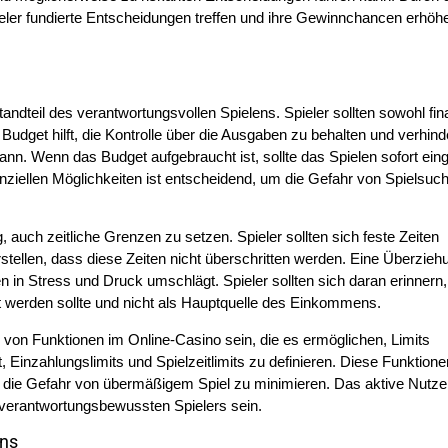
ieler fundierte Entscheidungen treffen und ihre Gewinnchancen erhöh
dteil des verantwortungsvollen Spielens. Spieler sollten sowohl fina
s Budget hilft, die Kontrolle über die Ausgaben zu behalten und verhind
ann. Wenn das Budget aufgebraucht ist, sollte das Spielen sofort eing
nziellen Möglichkeiten ist entscheidend, um die Gefahr von Spielsuch
g, auch zeitliche Grenzen zu setzen. Spieler sollten sich feste Zeiten
stellen, dass diese Zeiten nicht überschritten werden. Eine Überzieh
n in Stress und Druck umschlägt. Spieler sollten sich daran erinnern
et werden sollte und nicht als Hauptquelle des Einkommens.
g von Funktionen im Online-Casino sein, die es ermöglichen, Limits
t, Einzahlungslimits und Spielzeitlimits zu definieren. Diese Funktione
nd die Gefahr von übermäßigem Spiel zu minimieren. Das aktive Nutze
en verantwortungsbewussten Spielers sein.
ens