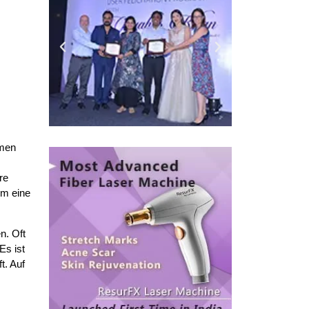
amen
re
um eine
n. Oft
Es ist
t. Auf