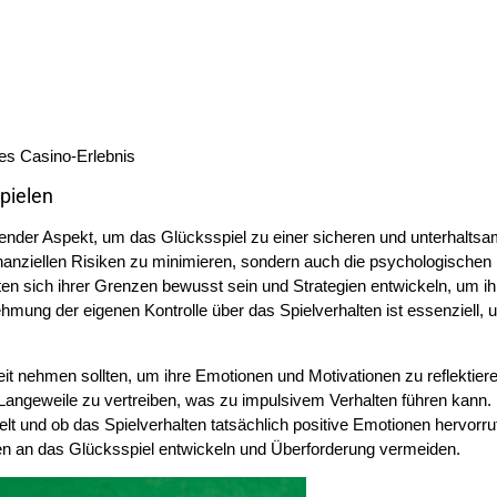
res Casino-Erlebnis
pielen
ender Aspekt, um das Glücksspiel zu einer sicheren und unterhalts
finanziellen Risiken zu minimieren, sondern auch die psychologischen
ten sich ihrer Grenzen bewusst sein und Strategien entwickeln, um ih
hmung der eigenen Kontrolle über das Spielverhalten ist essenziell, 
Zeit nehmen sollten, um ihre Emotionen und Motivationen zu reflektiere
ngeweile zu vertreiben, was zu impulsivem Verhalten führen kann. 
 und ob das Spielverhalten tatsächlich positive Emotionen hervorruf
en an das Glücksspiel entwickeln und Überforderung vermeiden.