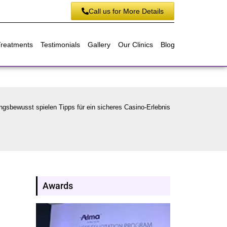
Call us for More Details
Treatments
Testimonials
Gallery
Our Clinics
Blog
ngsbewusst spielen Tipps für ein sicheres Casino-Erlebnis
Awards