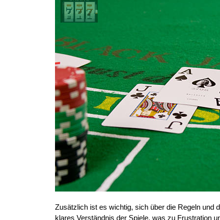
Zusätzlich ist es wichtig, sich über die Regeln und 
klares Verständnis der Spiele, was zu Frustration