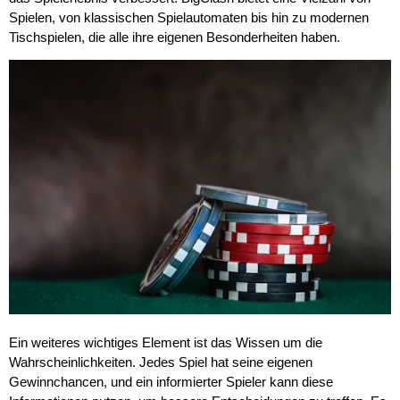
Spielen, von klassischen Spielautomaten bis hin zu modernen
Tischspielen, die alle ihre eigenen Besonderheiten haben.
Ein weiteres wichtiges Element ist das Wissen um die
Wahrscheinlichkeiten. Jedes Spiel hat seine eigenen
Gewinnchancen, und ein informierter Spieler kann diese