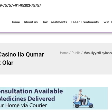
9-75757
+91-95303-75757
Home
About us
Hair Treatments
Laser Treatments
Skin 
Casino Ilə Qumar
Home
/
Public
/
Məsuliyyətli əylənc
 Olar