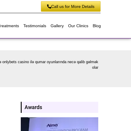
Call us for More Details
Treatments
Testimonials
Gallery
Our Clinics
Blog
ə onlybets casino ilə qumar oyunlarında necə qalib gəlmək
olar
Awards