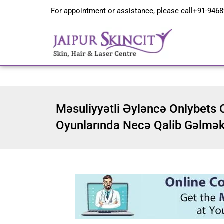
For appointment or assistance, please call
+91-9468
Məsuliyyətli Əyləncə Onlybets 
Oyunlarında Necə Qalib Gəlmək