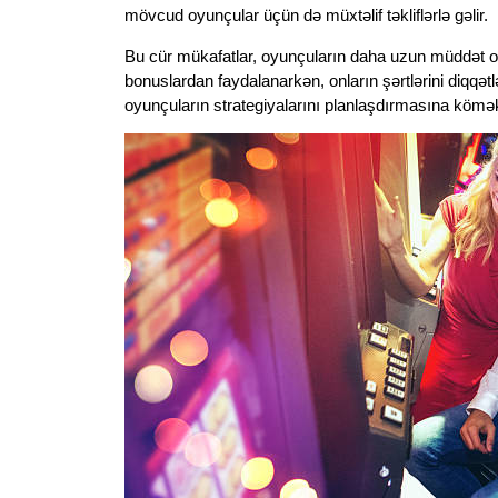
mövcud oyunçular üçün də müxtəlif təkliflərlə gəlir.
Bu cür mükafatlar, oyunçuların daha uzun müddət 
bonuslardan faydalanarkən, onların şərtlərini diqqə
oyunçuların strategiyalarını planlaşdırmasına kömək