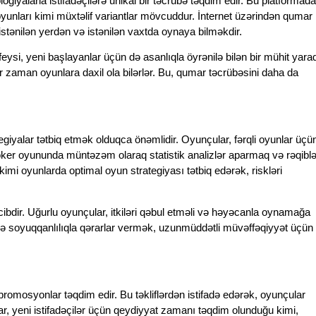
giyalarla istifadəçilərə unikal bir təcrübə təqdim edir. Bu platformada
 oyunları kimi müxtəlif variantlar mövcuddur. İnternet üzərindən qumar
istənilən yerdən və istənilən vaxtda oynaya bilməkdir.
eysi, yeni başlayanlar üçün də asanlıqla öyrənilə bilən bir mühit yarad
 zaman oyunlara daxil ola bilərlər. Bu, qumar təcrübəsini daha da
iyalar tətbiq etmək olduqca önəmlidir. Oyunçular, fərqli oyunlar üçü
, poker oyununda müntəzəm olaraq statistik analizlər aparmaq və rəqiblə
kimi oyunlarda optimal oyun strategiyası tətbiq edərək, riskləri
bdir. Uğurlu oyunçular, itkiləri qəbul etməli və həyəcanla oynamağa
 soyuqqanlılıqla qərarlar vermək, uzunmüddətli müvəffəqiyyət üçün
promosyonlar təqdim edir. Bu təkliflərdən istifadə edərək, oyunçular
lar, yeni istifadəçilər üçün qeydiyyat zamanı təqdim olunduğu kimi,