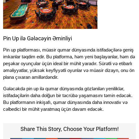
Pin Up ilə Gələcəyin Əminliyi
Pin up platforması, müasir qumar dünyasında istifadəçilərə geniş
imkanlar təqdim edir. Bu platforma, həm yeni başlayanlar, həm də
peşəkar oyunçular üçün ideal bir mühit yaradır. Sürətli və etibarlı
əməliyyatlar, yüksək keyfiyyətli oyunlar və müasir dizayn, onu ön
plana çıxaran amillərdəndir.
Gələcəkdə pin up ilə qumar dünyasında gözlənilən yeniliklər,
istifadəçilərin daha dolğun bir təcrübə yaşamasını təmin edəcək.
Bu platformanın inkişafı, qumar dünyasında daha innovativ və
cəlbedici bir mühit yaratmaq üçün davam edəcək.
Share This Story, Choose Your Platform!