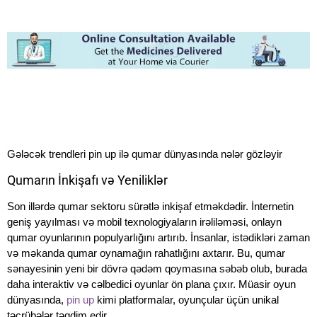
Gələcək trendleri pin up ilə qumar dünyasında nələr gözləyir
Qumarın İnkişafı və Yeniliklər
Son illərdə qumar sektoru sürətlə inkişaf etməkdədir. İnternetin
geniş yayılması və mobil texnologiyaların irəliləməsi, onlayn
qumar oyunlarının populyarlığını artırıb. İnsanlar, istədikləri zaman
və məkanda qumar oynamağın rahatlığını axtarır. Bu, qumar
sənayesinin yeni bir dövrə qədəm qoymasına səbəb olub, burada
daha interaktiv və cəlbedici oyunlar ön plana çıxır. Müasir oyun
dünyasında,
pin up
kimi platformalar, oyunçular üçün unikal
təcrübələr təqdim edir.