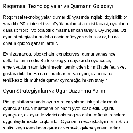
Rəqəmsal Texnologiyalar və Quimarin Gələcəyi
Rəqəmsal texnologiyalar, qumar dünyasında inqilabi dəyişikliklər
yaradıb. Süni intellekt və böyük məlumatların istifadəsi, oyunların
daha səmərəli və ədalətli olmasına imkan tanıyır. Oyunçular, Öz
oyun strategiyalarını daha dəqiq müəyyən edə bilərlər, bu da
onların qələbə şansını artırır.
Eyni zamanda, blockchain texnologiyası qumar sahəsində
şəffaflıq təmin edir. Bu texnologiya sayəsində oyunçular,
əməliyyatların tam izlənilməsini təmin edən bir mühitdə fəaliyyət
göstərə bilərlər. Bu da etimadı artırır və oyunçuların daha
təhlükəsiz bir mühitdə qumar oynamağa imkan tanıyır.
Oyun Strategiyaları və Uğur Qazanma Yolları
Pin up platformasında oyun strategiyalarını inkişaf etdirmək,
oyunçular üçün müstəsna bir əhəmiyyət kəsb edir. Uğurlu
oyunçular, öz oyun tərzlərini anlamaq və onları müasir trendlərə
uyğunlaşdırmaqla fərqlənirlər. Oyunların necə işlədiyini bilmək və
statistikaya əsaslanan qərarlar vermək, qələbə şansını artırır.