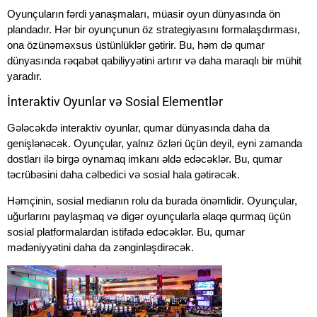
Oyunçuların fərdi yanaşmaları, müasir oyun dünyasında ön
plandadır. Hər bir oyunçunun öz strategiyasını formalaşdırması,
ona özünəməxsus üstünlüklər gətirir. Bu, həm də qumar
dünyasında rəqabət qabiliyyətini artırır və daha maraqlı bir mühit
yaradır.
İnteraktiv Oyunlar və Sosial Elementlər
Gələcəkdə interaktiv oyunlar, qumar dünyasında daha da
genişlənəcək. Oyunçular, yalnız özləri üçün deyil, eyni zamanda
dostları ilə birgə oynamaq imkanı əldə edəcəklər. Bu, qumar
təcrübəsini daha cəlbedici və sosial hala gətirəcək.
Həmçinin, sosial medianın rolu da burada önəmlidir. Oyunçular,
uğurlarını paylaşmaq və digər oyunçularla əlaqə qurmaq üçün
sosial platformalardan istifadə edəcəklər. Bu, qumar
mədəniyyətini daha da zənginləşdirəcək.