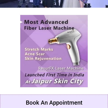
Book An Appointment