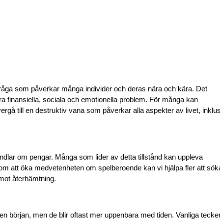
 fråga som påverkar många individer och deras nära och kära. Det
stora finansiella, sociala och emotionella problem. För många kan
rgå till en destruktiv vana som påverkar alla aspekter av livet, inklu
 handlar om pengar. Många som lider av detta tillstånd kan uppleva
m att öka medvetenheten om spelberoende kan vi hjälpa fler att sök
mot återhämtning.
 en början, men de blir oftast mer uppenbara med tiden. Vanliga tecke