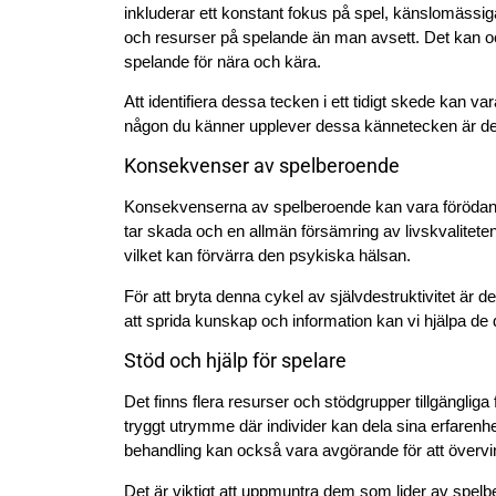
inkluderar ett konstant fokus på spel, känslomässig
och resurser på spelande än man avsett. Det kan ocks
spelande för nära och kära.
Att identifiera dessa tecken i ett tidigt skede kan v
någon du känner upplever dessa kännetecken är det v
Konsekvenser av spelberoende
Konsekvenserna av spelberoende kan vara förödande.
tar skada och en allmän försämring av livskvalitet
vilket kan förvärra den psykiska hälsan.
För att bryta denna cykel av självdestruktivitet är d
att sprida kunskap och information kan vi hjälpa de d
Stöd och hjälp för spelare
Det finns flera resurser och stödgrupper tillgängl
tryggt utrymme där individer kan dela sina erfarenhe
behandling kan också vara avgörande för att övervi
Det är viktigt att uppmuntra dem som lider av spel