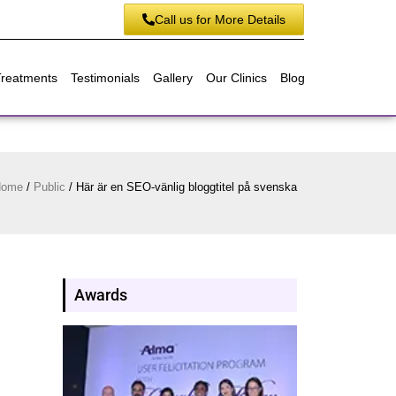
Call us for More Details
Treatments
Testimonials
Gallery
Our Clinics
Blog
Home
/
Public
/
Här är en SEO-vänlig bloggtitel på svenska
Awards