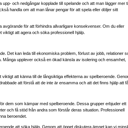
a upp- och nedgångar kopplade till spelande och att man lägger mer t
å handla om att man lånar pengar för att spela eller döljer sitt
ara avgörande för att förhindra allvarligare konsekvenser. Om du eller
iktigt att agera och söka professionell hjälp.
 Det kan leda till ekonomiska problem, förlust av jobb, relationer 
en. Många upplever också en ökad känsla av isolering och ensamhet,
et viktigt att känna till de långsiktiga effekterna av spelberoende. Gen
rabbade att förstå att de inte är ensamma och att det finns hjälp att få
iga för dem som kämpar med spelberoende. Dessa grupper erbjuder ett
ter och få stöd från andra som förstår deras situation. Professionell
nna beroendet.
beroende att söka hjälp. Genom att öppet diskutera ämnet kan vi mins