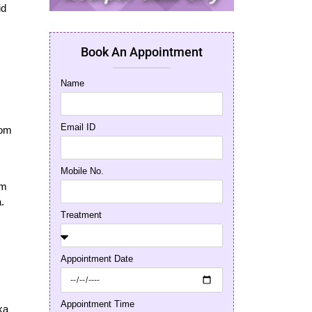
id
Book An Appointment
Name
Email ID
som
Mobile No.
om
.
Treatment
Appointment Date
Appointment Time
ka