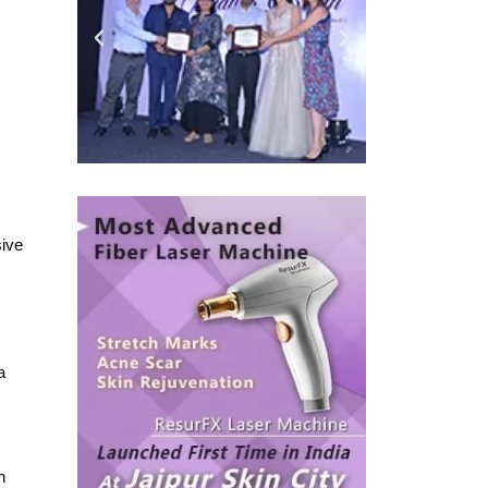
sive
a
n