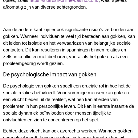
opties, zoals
https://slotrush-online-casino.com/
, waar spelers
afkomstig zijn van diverse achtergronden.
Aan de andere kant zijn er ook significante risico’s verbonden aan
gokken. Wanneer individuen te veel tijd besteden aan gokken, kan
dit leiden tot isolatie en het verwaarlozen van belangrijke sociale
contacten. Dit kan resulteren in spanningen binnen relaties en
zelfs in conflicten met dierbaren, vooral als het gokken als een
probleemgedrag wordt gezien.
De psychologische impact van gokken
De psychologie van gokken speelt een cruciale rol in hoe het de
sociale relaties beïnvloedt. Voor sommige mensen kan gokken
een vlucht bieden uit de realiteit, wat hen kan afleiden van
problemen in hun persoonlijke leven. Dit kan in eerste instantie de
sociale dynamiek beïnvloeden door mensen tijdelijk te
ontvluchten en zich te concentreren op het spel.
Echter, deze vlucht kan ook averechts werken. Wanneer gokken
compulsief wordt, kunnen spelers zich meer terugtrekken uit