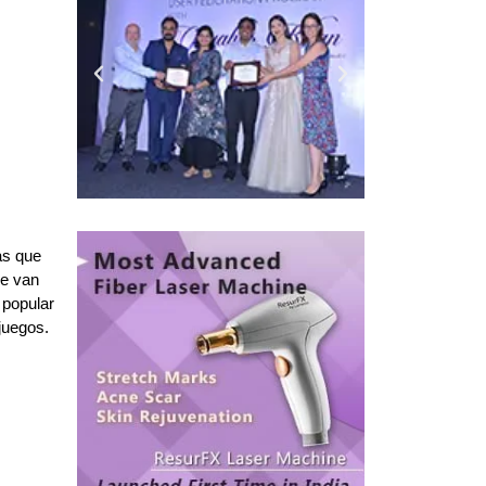
as que
ue van
 popular
juegos.