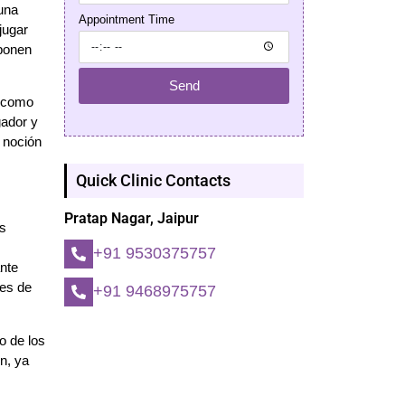
 una
Appointment Time
jugar
mponen
Send
s como
gador y
 noción
Quick Clinic Contacts
Pratap Nagar, Jaipur
os
+91 9530375757
ante
les de
+91 9468975757
o de los
n, ya