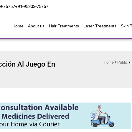
9-75757
+91-95303-75757
Home
About us
Hair Treatments
Laser Treatments
Skin 
cción Al Juego En
Home
/
Public
/