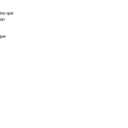
sino que
ión
que