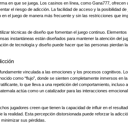
 forma en que se juega. Los casinos en línea, como Gana777, ofrecen
ntar el riesgo de adicción. La facilidad de acceso y la posibilidad de 
 en el juego de manera más frecuente y sin las restricciones que i
tilizar técnicas de diseño que fomentan el juego continuo. Elemento
nsas instantáneas están diseñados para mantener la atención del ju
ción de tecnología y diseño puede hacer que las personas pierdan la
dicción
profundamente vinculada a las emociones y los procesos cognitivos. L
nocido como “flujo”, donde se sienten completamente inmersos en la
tificante, lo que lleva a una repetición del comportamiento, incluso 
guatemala actúa como un catalizador para las interacciones emociona
chos jugadores creen que tienen la capacidad de influir en el resultad
e la realidad. Esta percepción distorsionada puede reforzar la adicció
y minimizar sus pérdidas.