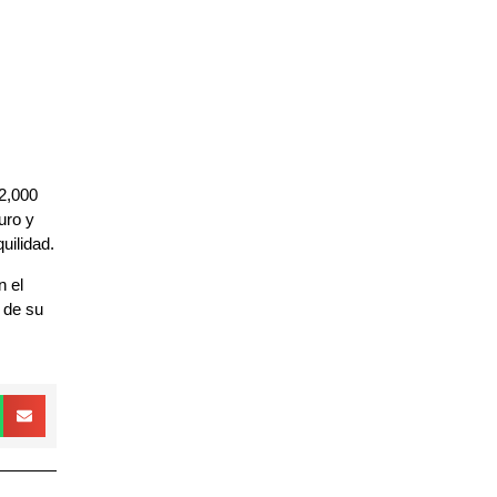
2,000
uro y
uilidad.
n el
 de su