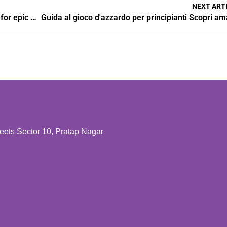
NEXT ART
Top games to play at Casino Classic casino for epic wins
ts Sector 10, Pratap Nagar