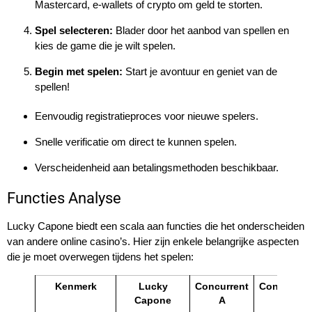
Mastercard, e-wallets of crypto om geld te storten.
Spel selecteren:
Blader door het aanbod van spellen en
kies de game die je wilt spelen.
Begin met spelen:
Start je avontuur en geniet van de
spellen!
Eenvoudig registratieproces voor nieuwe spelers.
Snelle verificatie om direct te kunnen spelen.
Verscheidenheid aan betalingsmethoden beschikbaar.
Functies Analyse
Lucky Capone biedt een scala aan functies die het onderscheiden
van andere online casino’s. Hier zijn enkele belangrijke aspecten
die je moet overwegen tijdens het spelen:
Kenmerk
Lucky
Concurrent
Concurrent
Capone
A