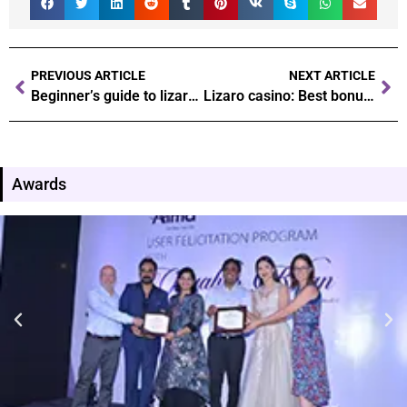
PREVIOUS ARTICLE
NEXT ARTICLE
Beginner’s guide to lizaro casino: Step-by-step to your first win
Lizaro casino: Best bonuses and promotions for 2026 that you need to know
Awards