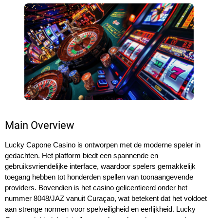
Main Overview
Lucky Capone Casino is ontworpen met de moderne speler in
gedachten. Het platform biedt een spannende en
gebruiksvriendelijke interface, waardoor spelers gemakkelijk
toegang hebben tot honderden spellen van toonaangevende
providers. Bovendien is het casino gelicentieerd onder het
nummer 8048/JAZ vanuit Curaçao, wat betekent dat het voldoet
aan strenge normen voor spelveiligheid en eerlijkheid. Lucky