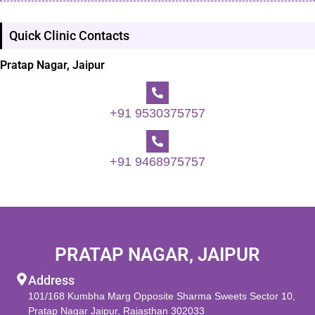
Quick Clinic Contacts
Pratap Nagar, Jaipur
+91 9530375757
+91 9468975757
PRATAP NAGAR, JAIPUR
Address
101/168 Kumbha Marg Opposite Sharma Sweets Sector 10,
Pratap Nagar Jaipur, Rajasthan 302033