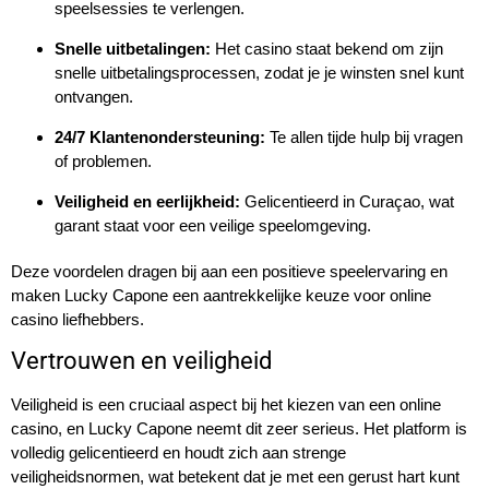
speelsessies te verlengen.
Snelle uitbetalingen:
Het casino staat bekend om zijn
snelle uitbetalingsprocessen, zodat je je winsten snel kunt
ontvangen.
24/7 Klantenondersteuning:
Te allen tijde hulp bij vragen
of problemen.
Veiligheid en eerlijkheid:
Gelicentieerd in Curaçao, wat
garant staat voor een veilige speelomgeving.
Deze voordelen dragen bij aan een positieve speelervaring en
maken Lucky Capone een aantrekkelijke keuze voor online
casino liefhebbers.
Vertrouwen en veiligheid
Veiligheid is een cruciaal aspect bij het kiezen van een online
casino, en Lucky Capone neemt dit zeer serieus. Het platform is
volledig gelicentieerd en houdt zich aan strenge
veiligheidsnormen, wat betekent dat je met een gerust hart kunt