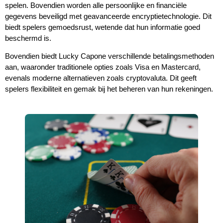
spelen. Bovendien worden alle persoonlijke en financiële
gegevens beveiligd met geavanceerde encryptietechnologie. Dit
biedt spelers gemoedsrust, wetende dat hun informatie goed
beschermd is.
Bovendien biedt Lucky Capone verschillende betalingsmethoden
aan, waaronder traditionele opties zoals Visa en Mastercard,
evenals moderne alternatieven zoals cryptovaluta. Dit geeft
spelers flexibiliteit en gemak bij het beheren van hun rekeningen.