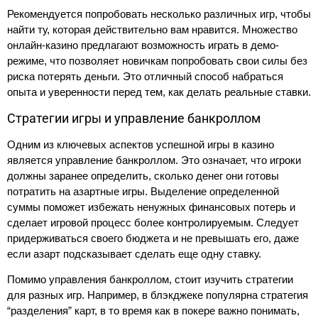
Рекомендуется попробовать несколько различных игр, чтобы
найти ту, которая действительно вам нравится. Множество
онлайн-казино предлагают возможность играть в демо-
режиме, что позволяет новичкам попробовать свои силы без
риска потерять деньги. Это отличный способ набраться
опыта и уверенности перед тем, как делать реальные ставки.
Стратегии игры и управление банкроллом
Одним из ключевых аспектов успешной игры в казино
является управление банкроллом. Это означает, что игроки
должны заранее определить, сколько денег они готовы
потратить на азартные игры. Выделение определенной
суммы поможет избежать ненужных финансовых потерь и
сделает игровой процесс более контролируемым. Следует
придерживаться своего бюджета и не превышать его, даже
если азарт подсказывает сделать еще одну ставку.
Помимо управления банкроллом, стоит изучить стратегии
для разных игр. Например, в блэкджеке популярна стратегия
“разделения” карт, в то время как в покере важно понимать,