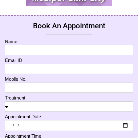
Book An Appointment
Name
Email ID
Mobile No.
Treatment
Appointment Date
Appointment Time