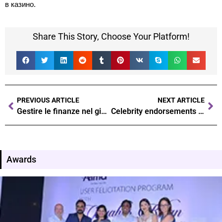
в казино.
Share This Story, Choose Your Platform!
PREVIOUS ARTICLE
NEXT ARTICLE
Gestire le finanze nel gioco strategie efficaci per il successo
Celebrity endorsements in de gokindustrie een kritische blik op de invloed ervan
Awards