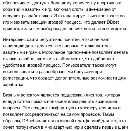
обеспечивает доступ к большому количеству спортивных
событий и азартных игр, включая слоты и live-казино от
ведущих разработчиков. Это гарантирует высокое качество
игр и захватывающий игровой процесс, что делает DBbet
привлекательным выбором для новичков и опытных игроков.
Интерфейс сайта интуитивно понятен, что облегчает
навигацию даже для тех, кто впервые сталкивается с
азартными играми. Мобильное приложение позволяет делать
ставки в любое время и в любом месте, что добавляет
удобства в игровой процесс. Пользователи также могут
воспользоваться разнообразными бонусами при
регистрации, что создает дополнительные возможности для
заработка.
Важным аспектом является поддержка клиентов, которая
всегда готова помочь пользователям решить возникшие
вопросы. Это создает комфортную атмосферу для игры и
позволяет сосредоточиться на самом процессе. Таким
образом, DBbet является отличной платформой для тех, кто
хочет погрузиться в мир азартных игр и сделать первые шаги