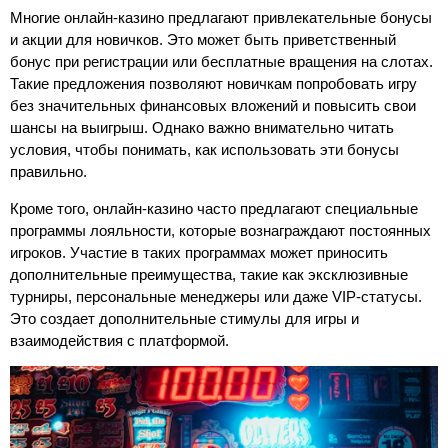
Многие онлайн-казино предлагают привлекательные бонусы
и акции для новичков. Это может быть приветственный
бонус при регистрации или бесплатные вращения на слотах.
Такие предложения позволяют новичкам попробовать игру
без значительных финансовых вложений и повысить свои
шансы на выигрыш. Однако важно внимательно читать
условия, чтобы понимать, как использовать эти бонусы
правильно.
Кроме того, онлайн-казино часто предлагают специальные
программы лояльности, которые вознаграждают постоянных
игроков. Участие в таких программах может приносить
дополнительные преимущества, такие как эксклюзивные
турниры, персональные менеджеры или даже VIP-статусы.
Это создает дополнительные стимулы для игры и
взаимодействия с платформой.