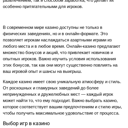
развлечением, так и способом заработка, что делает их
особенно притягательными для игроков.
В современном мире казино доступны не только в
физических заведениях, но и в онлайн-формате. Это
позволяет игрокам наслаждаться азартными играми из
любого места и в любое время. Онлайн-казино предлагают
множество бонусов и акций, что привлекает новичков и
опытных игроков. Важно изучить условия использования
этих бонусов, так как они могут существенно повлиять на
ваш игровой опыт и шансы на выигрыш.
Каждое казино имеет свою уникальную атмосферу и стиль.
От роскошных и гламурных заведений до более
непринужденных и дружелюбных мест — каждый игрок
может найти то, что ему подходит. Важно выбрать казино,
которое соответствует вашим предпочтениям и стилю игры,
чтобы получить максимальное удовольствие от процесса.
Выбор игр в казино