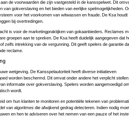
n de voorwaarden die zijn vastgesteld in de kansspelwet. Dit omva
 van gokverslaving en het bieden van eerlijke spelmogelijkheden. Oo
systeem voor het voorkomen van witwassen en fraude. De Ksa houdt 
ggen bij overtredingen.
ndacht is voor de marketingpraktijken van gokaanbieders. Reclames 
re groepen aan te spreken. De Ksa heeft duidelijk aangegeven dat he
f zelfs intrekking van de vergunning. Dit geeft spelers de garantie da
nde reclame.
ing
we wetgeving. De Kansspelautoriteit heeft diverse initiatieven
oed worden beschermd. Dit omvat onder andere het verplicht stellen
id van informatie over gokverslaving. Spelers worden aangemoedigd om
tisch wordt.
id om hun klanten te monitoren en potentiële tekenen van problemat
del van algoritmes die afwijkend gedrag detecteren. Indien nodig moe
chuwen en hen te adviseren over het nemen van een pauze of het inste