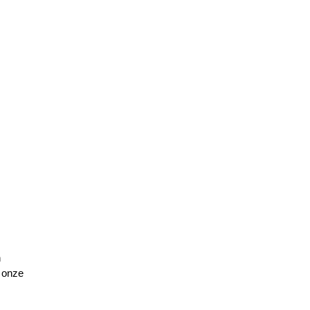
n
t onze