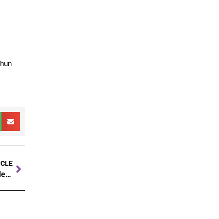
 hun
ICLE
Sterren en gokken Hoe beroemdheden de kansspelen beïnvloeden