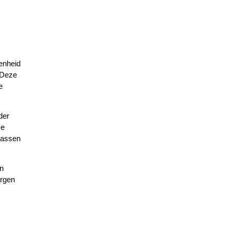
enheid
 Deze
e
der
De
 passen
an
orgen