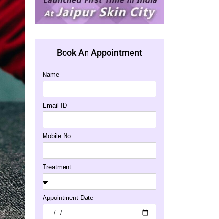
Book An Appointment
Name
Email ID
Mobile No.
Treatment
Appointment Date