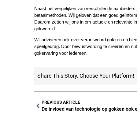
Naast het vergelijken van verschillende aanbieders
betaalmethoden. Wij geloven dat een goed geïnfor
Daarom zetten wij ons in om actuele en relevante inf
gokwereld.
Wij adviseren ook over verantwoord gokken en biede
speelgedrag. Door bewustwording te creëren en nutti
gokervaring voor iedereen.
Share This Story, Choose Your Platform!
PREVIOUS ARTICLE