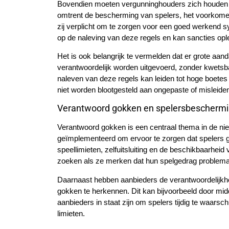
Bovendien moeten vergunninghouders zich houden aa
omtrent de bescherming van spelers, het voorkomen
zij verplicht om te zorgen voor een goed werkend 
op de naleving van deze regels en kan sancties ople
Het is ook belangrijk te vermelden dat er grote aa
verantwoordelijk worden uitgevoerd, zonder kwetsba
naleven van deze regels kan leiden tot hoge boetes o
niet worden blootgesteld aan ongepaste of misleide
Verantwoord gokken en spelersbescherm
Verantwoord gokken is een centraal thema in de nieu
geïmplementeerd om ervoor te zorgen dat spelers g
speellimieten, zelfuitsluiting en de beschikbaarhe
zoeken als ze merken dat hun spelgedrag problema
Daarnaast hebben aanbieders de verantwoordelijkhe
gokken te herkennen. Dit kan bijvoorbeeld door mid
aanbieders in staat zijn om spelers tijdig te waars
limieten.