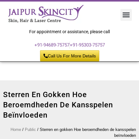
Hair 
Laser
Skin 
For appointment or assistance, please call
+91-94689-75757
+91-95303-75757
Call Us For More Details
Sterren En Gokken Hoe
Beroemdheden De Kansspelen
Beïnvloeden
Home
/
Public
/
Sterren en gokken Hoe beroemdheden de kansspelen
beïnvloeden