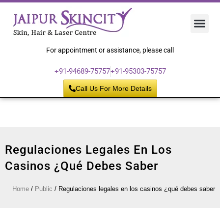
Hair 
Laser
Skin 
For appointment or assistance, please call
+91-94689-75757
+91-95303-75757
Call Us For More Details
Regulaciones Legales En Los
Casinos ¿qué Debes Saber
Home
/
Public
/
Regulaciones legales en los casinos ¿qué debes saber