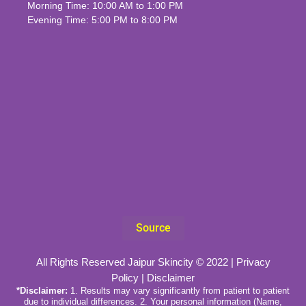
Morning Time: 10:00 AM to 1:00 PM
Evening Time: 5:00 PM to 8:00 PM
Source
All Rights Reserved Jaipur Skincity © 2022 |
Privacy
Policy
|
Disclaimer
*Disclaimer:
1. Results may vary significantly from patient to patient
due to individual differences. 2. Your personal information (Name,