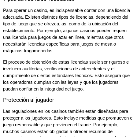
Para operar un casino, es indispensable contar con una licencia
adecuada. Existen distintos tipos de licencias, dependiendo del
tipo de juego que se ofrezca, así como de la ubicación del
establecimiento. Por ejemplo, algunos casinos pueden requerir
una licencia para juegos de azar en línea, mientras que otros
necesitarán licencias específicas para juegos de mesa o
máquinas tragamonedas.
El proceso de obtención de estas licencias suele ser riguroso e
involucra auditorías, verificaciones de antecedentes y el
cumplimiento de ciertos estándares técnicos. Esto asegura que
los operadores cumplan con las leyes y que los jugadores
puedan confiar en la integridad del juego.
Protección al jugador
Las regulaciones en los casinos también están diseñadas para
proteger a los jugadores. Esto incluye medidas que promueven el
juego responsable y que previenen el fraude. Por ejemplo,
muchos casinos están obligados a ofrecer recursos de