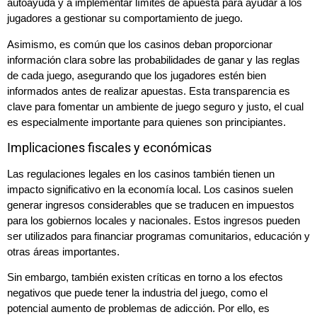
autoayuda y a implementar límites de apuesta para ayudar a los
jugadores a gestionar su comportamiento de juego.
Asimismo, es común que los casinos deban proporcionar
información clara sobre las probabilidades de ganar y las reglas
de cada juego, asegurando que los jugadores estén bien
informados antes de realizar apuestas. Esta transparencia es
clave para fomentar un ambiente de juego seguro y justo, el cual
es especialmente importante para quienes son principiantes.
Implicaciones fiscales y económicas
Las regulaciones legales en los casinos también tienen un
impacto significativo en la economía local. Los casinos suelen
generar ingresos considerables que se traducen en impuestos
para los gobiernos locales y nacionales. Estos ingresos pueden
ser utilizados para financiar programas comunitarios, educación y
otras áreas importantes.
Sin embargo, también existen críticas en torno a los efectos
negativos que puede tener la industria del juego, como el
potencial aumento de problemas de adicción. Por ello, es