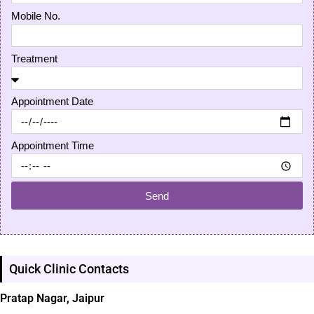
Mobile No.
Treatment
Appointment Date
Appointment Time
Send
Quick Clinic Contacts
Pratap Nagar, Jaipur