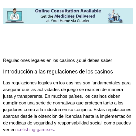
Regulaciones legales en los casinos ¿qué debes saber
Introducción a las regulaciones de los casinos
Las regulaciones legales en los casinos son fundamentales para
asegurar que las actividades de juego se realicen de manera
justa y transparente. En muchos países, los casinos deben
cumplir con una serie de normativas que protegen tanto a los
jugadores como a la industria en su conjunto. Estas regulaciones
abarcan desde la obtención de licencias hasta la implementación
de medidas de seguridad y responsabilidad social, como puedes
ver en
icefishing-game.es
.