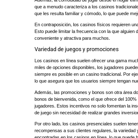
que a menudo caracteriza a los casinos tradicionale
que les resulta familiar y cómodo, lo que puede mejo
En contraposición, los casinos físicos requieren una
Esto puede limitar la frecuencia con la que alguien
conveniente y atractiva para muchos.
Variedad de juegos y promociones
Los casinos en línea suelen ofrecer una gama muc
miles de opciones disponibles, los jugadores puede
siempre es posible en un casino tradicional. Por 
lo que asegura que los usuarios siempre tengan nu
Además, las promociones y bonos son otra área don
bonos de bienvenida, como el que ofrece del 100% 
jugadores. Estos incentivos no solo fomentan la ins
de juego sin necesidad de realizar grandes inversion
Por otro lado, los casinos presenciales suelen ten
recompensas a sus clientes regulares, la variedad 
encontradas en los casinos en línea, lo que puede 