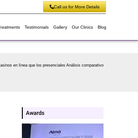
Call us for More Details
Treatments
Testimonials
Gallery
Our Clinics
Blog
asinos en línea que los presenciales Análisis comparativo
Awards