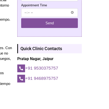
ntorno
Appointment Time
tiempo.
Send
les. Con
Quick Clinic Contacts
ue no
Pratap Nagar, Jaipur
juegos,
+91 9530375757
Los
+91 9468975757
 tiempo