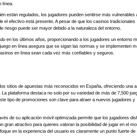
 línea.
ién están regulados, los jugadores pueden sentirse más vulnerables 
e el efectivo está presente. A pesar de que los casinos tradicionales
 riesgo puede ser mayor debido a la naturaleza del entorno.
ado en los últimos años, proporcionando a los jugadores un entorno 
 juego en línea asegura que se sigan las normas y se implementen 
 casinos en línea sean cada vez más confiables y seguros.
os sitios de apuestas más reconocidos en España, ofreciendo una a
l. La plataforma destaca no solo por su variedad de más de 7,500 jue
Este tipo de promociones son clave para atraer a nuevos jugadores y
vés de su aplicación móvil optimizada permite que los jugadores dis
un gran atractivo para quienes valoran la posibilidad de jugar en el 
nfoque en la experiencia del usuario es claramente un punto fuerte de