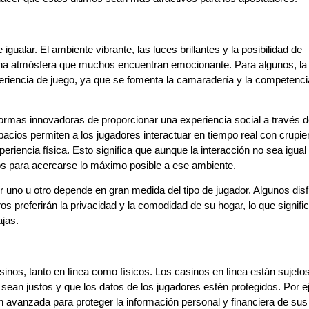
 igualar. El ambiente vibrante, las luces brillantes y la posibilidad de
 una atmósfera que muchos encuentran emocionante. Para algunos, la
eriencia de juego, ya que se fomenta la camaradería y la competenci
ormas innovadoras de proporcionar una experiencia social a través 
acios permiten a los jugadores interactuar en tiempo real con crupie
eriencia física. Esto significa que aunque la interacción no sea igual 
zos para acercarse lo máximo posible a ese ambiente.
r uno u otro depende en gran medida del tipo de jugador. Algunos disf
ros preferirán la privacidad y la comodidad de su hogar, lo que signifi
ajas.
sinos, tanto en línea como físicos. Los casinos en línea están sujeto
sean justos y que los datos de los jugadores estén protegidos. Por e
n avanzada para proteger la información personal y financiera de sus