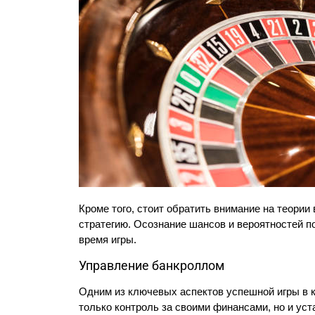
Кроме того, стоит обратить внимание на теории
стратегию. Осознание шансов и вероятностей п
время игры.
Управление банкроллом
Одним из ключевых аспектов успешной игры в к
только контроль за своими финансами, но и ус