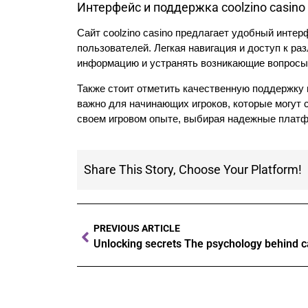
Интерфейс и поддержка coolzino casino
Сайт coolzino casino предлагает удобный инте
пользователей. Легкая навигация и доступ к 
информацию и устранять возникающие вопросы
Также стоит отметить качественную поддержку 
важно для начинающих игроков, которые могут 
своем игровом опыте, выбирая надежные платфор
Share This Story, Choose Your Platform!
PREVIOUS ARTICLE