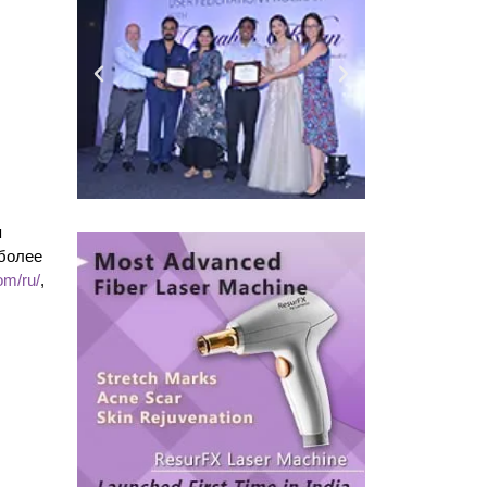
я
 более
om/ru/
,