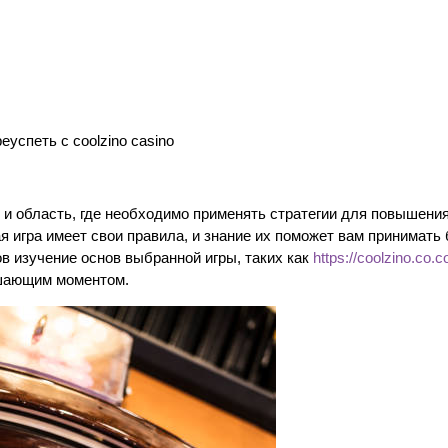
успеть с coolzino casino
о и область, где необходимо применять стратегии для повышени
я игра имеет свои правила, и знание их поможет вам принимать
 изучение основ выбранной игры, таких как
https://coolzino.co.c
ешающим моментом.