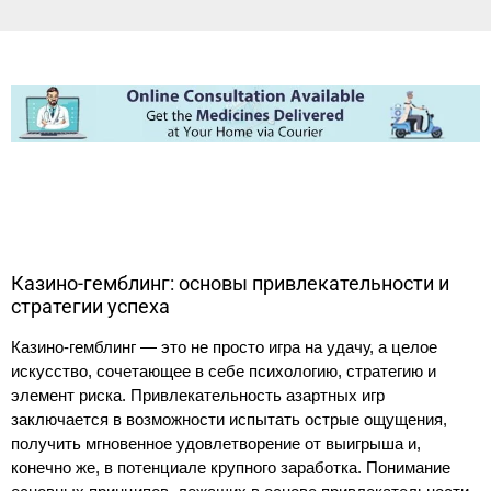
Казино-гемблинг: основы привлекательности и
стратегии успеха
Казино-гемблинг — это не просто игра на удачу, а целое
искусство, сочетающее в себе психологию, стратегию и
элемент риска. Привлекательность азартных игр
заключается в возможности испытать острые ощущения,
получить мгновенное удовлетворение от выигрыша и,
конечно же, в потенциале крупного заработка. Понимание