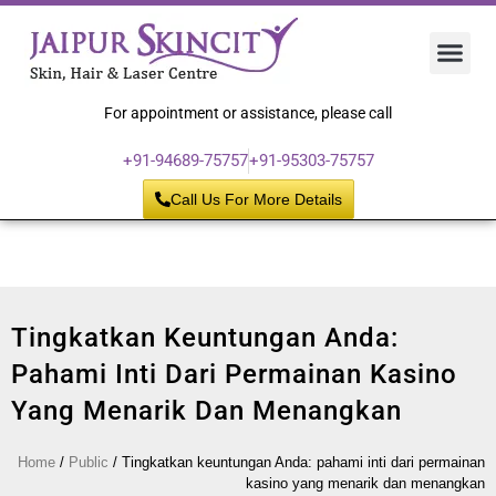
Hair 
Laser
Skin 
For appointment or assistance, please call
+91-94689-75757
+91-95303-75757
Call Us For More Details
Tingkatkan Keuntungan Anda:
Pahami Inti Dari Permainan Kasino
Yang Menarik Dan Menangkan
Home
/
Public
/
Tingkatkan keuntungan Anda: pahami inti dari permainan
kasino yang menarik dan menangkan