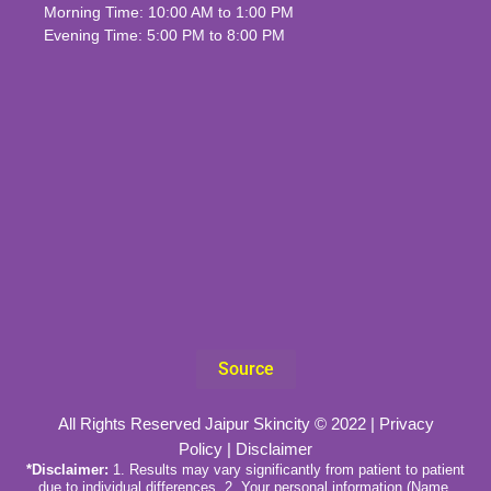
Morning Time: 10:00 AM to 1:00 PM
Evening Time: 5:00 PM to 8:00 PM
Source
All Rights Reserved Jaipur Skincity © 2022 |
Privacy
Policy
|
Disclaimer
*Disclaimer:
1. Results may vary significantly from patient to patient
due to individual differences. 2. Your personal information (Name,