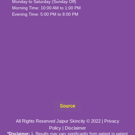
Monday to Saturday (Sunday Off)
Morning Time: 10:00 AM to 1:00 PM
Evening Time: 5:00 PM to 8:00 PM
Source
All Rights Reserved Jaipur Skincity © 2022 |
Privacy
Policy
|
Disclaimer
*Disclaimer:
1. Results may vary significantly from patient to patient