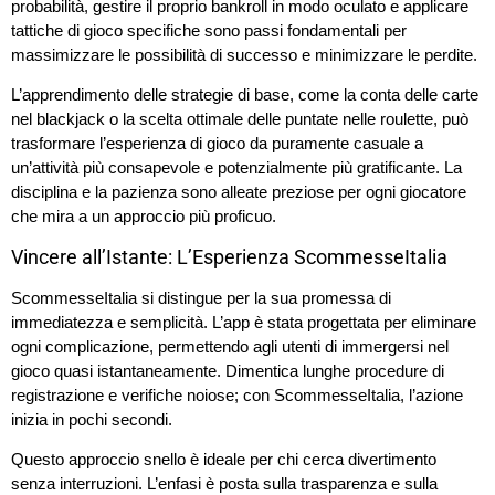
probabilità, gestire il proprio bankroll in modo oculato e applicare
tattiche di gioco specifiche sono passi fondamentali per
massimizzare le possibilità di successo e minimizzare le perdite.
L’apprendimento delle strategie di base, come la conta delle carte
nel blackjack o la scelta ottimale delle puntate nelle roulette, può
trasformare l’esperienza di gioco da puramente casuale a
un’attività più consapevole e potenzialmente più gratificante. La
disciplina e la pazienza sono alleate preziose per ogni giocatore
che mira a un approccio più proficuo.
Vincere all’Istante: L’Esperienza ScommesseItalia
ScommesseItalia si distingue per la sua promessa di
immediatezza e semplicità. L’app è stata progettata per eliminare
ogni complicazione, permettendo agli utenti di immergersi nel
gioco quasi istantaneamente. Dimentica lunghe procedure di
registrazione e verifiche noiose; con ScommesseItalia, l’azione
inizia in pochi secondi.
Questo approccio snello è ideale per chi cerca divertimento
senza interruzioni. L’enfasi è posta sulla trasparenza e sulla