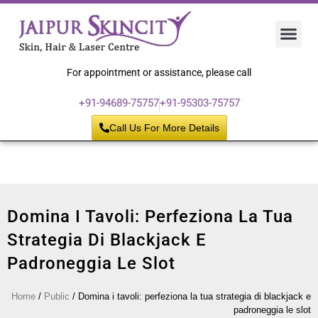
Hair 
Laser
Skin 
For appointment or assistance, please call
+91-94689-75757
+91-95303-75757
Call Us For More Details
Domina I Tavoli: Perfeziona La Tua
Strategia Di Blackjack E
Padroneggia Le Slot
Home
/
Public
/
Domina i tavoli: perfeziona la tua strategia di blackjack e
padroneggia le slot