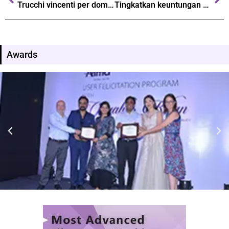
Trucchi vincenti per dominare il tuo budget al casinò
Tingkatkan keuntungan Anda: pahami inti dari permainan kasino yang menarik dan menangkan
Awards