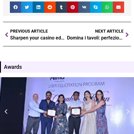
PREVIOUS ARTICLE
NEXT ARTICLE
Sharpen your casino edge and fight for fun wins
Domina i tavoli: perfeziona la tua strategia di blackjack e padroneggia le slot
Awards