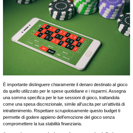
È importante distinguere chiaramente il denaro destinato al gioco
da quello utilizzato per le spese quotidiane e i risparmi. Assegna
una somma specifica per le tue sessioni di gioco, trattandola
come una spesa discrezionale, simile all’uscita per un’attività di
intrattenimento. Rispettare scrupolosamente questo budget ti
permette di godere appieno dell’emozione del gioco senza
compromettere la tua stabilità finanziaria.