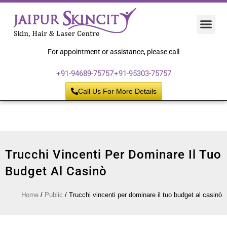
Hair 
Laser
Skin 
For appointment or assistance, please call
+91-94689-75757
+91-95303-75757
Call Us For More Details
Trucchi Vincenti Per Dominare Il Tuo
Budget Al Casinò
Home
/
Public
/
Trucchi vincenti per dominare il tuo budget al casinò