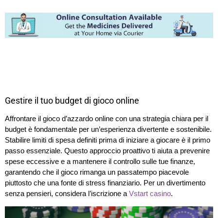
Gestire il tuo budget di gioco online
Affrontare il gioco d’azzardo online con una strategia chiara per il
budget è fondamentale per un’esperienza divertente e sostenibile.
Stabilire limiti di spesa definiti prima di iniziare a giocare è il primo
passo essenziale. Questo approccio proattivo ti aiuta a prevenire
spese eccessive e a mantenere il controllo sulle tue finanze,
garantendo che il gioco rimanga un passatempo piacevole
piuttosto che una fonte di stress finanziario. Per un divertimento
senza pensieri, considera l’iscrizione a
Vstart casino
.