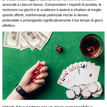
associati a ciascun bonus. Comprendere i requisiti di puntata, le
restrizioni sui giochi e le scadenze ti aiuterà a sfruttare al meglio
queste offerte, trasformando potenziali vincite in denaro
prelevabile e prolungando significativamente il tuo tempo di gioco
effettivo.