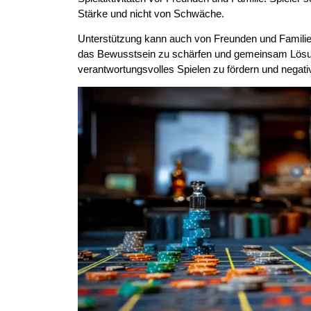
Stärke und nicht von Schwäche.
Unterstützung kann auch von Freunden und Famili
das Bewusstsein zu schärfen und gemeinsam Lösung
verantwortungsvolles Spielen zu fördern und negat