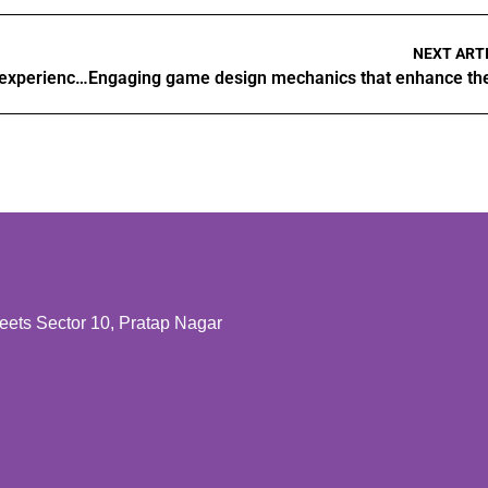
NEXT ART
Unlock the secrets to mastering the casino experience Mastering the casino experience requires understanding various ele
ts Sector 10, Pratap Nagar