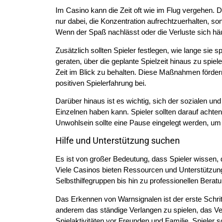
Im Casino kann die Zeit oft wie im Flug vergehen. 
nur dabei, die Konzentration aufrechtzuerhalten, so
Wenn der Spaß nachlässt oder die Verluste sich häuf
Zusätzlich sollten Spieler festlegen, wie lange sie 
geraten, über die geplante Spielzeit hinaus zu spi
Zeit im Blick zu behalten. Diese Maßnahmen fördern
positiven Spielerfahrung bei.
Darüber hinaus ist es wichtig, sich der sozialen u
Einzelnen haben kann. Spieler sollten darauf achten
Unwohlsein sollte eine Pause eingelegt werden, um
Hilfe und Unterstützung suchen
Es ist von großer Bedeutung, dass Spieler wissen, 
Viele Casinos bieten Ressourcen und Unterstützung f
Selbsthilfegruppen bis hin zu professionellen Beratu
Das Erkennen von Warnsignalen ist der erste Schri
anderem das ständige Verlangen zu spielen, das V
Spielaktivitäten vor Freunden und Familie. Spieler s