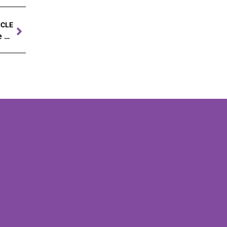
ICLE
Engaging game design mechanics that enhance the gambling experience