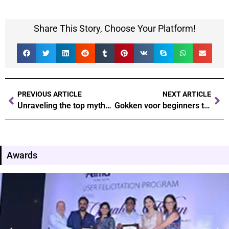
Share This Story, Choose Your Platform!
PREVIOUS ARTICLE
NEXT ARTICLE
Unraveling the top myths about gambling you need to know
Gokken voor beginners tips en trucs om te starten
Awards