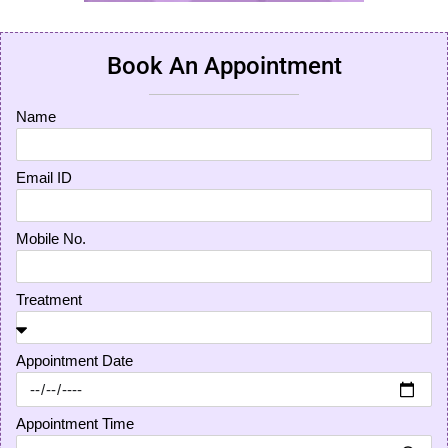
Book An Appointment
Name
Email ID
Mobile No.
Treatment
Appointment Date
Appointment Time