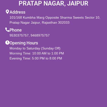
PRATAP NAGAR, JAIPUR
Address
101/168 Kumbha Marg Opposite Sharma Sweets Sector 10,
Pratap Nagar Jaipur, Rajasthan 302033
Phone
9530375757
,
9468975757
Opening Hours
Monday to Saturday (Sunday Off)
Morning Time: 10:00 AM to 1:00 PM
Evening Time: 5:00 PM to 8:00 PM