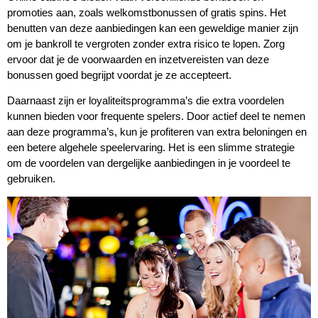
promoties aan, zoals welkomstbonussen of gratis spins. Het
benutten van deze aanbiedingen kan een geweldige manier zijn
om je bankroll te vergroten zonder extra risico te lopen. Zorg
ervoor dat je de voorwaarden en inzetvereisten van deze
bonussen goed begrijpt voordat je ze accepteert.
Daarnaast zijn er loyaliteitsprogramma’s die extra voordelen
kunnen bieden voor frequente spelers. Door actief deel te nemen
aan deze programma’s, kun je profiteren van extra beloningen en
een betere algehele speelervaring. Het is een slimme strategie
om de voordelen van dergelijke aanbiedingen in je voordeel te
gebruiken.