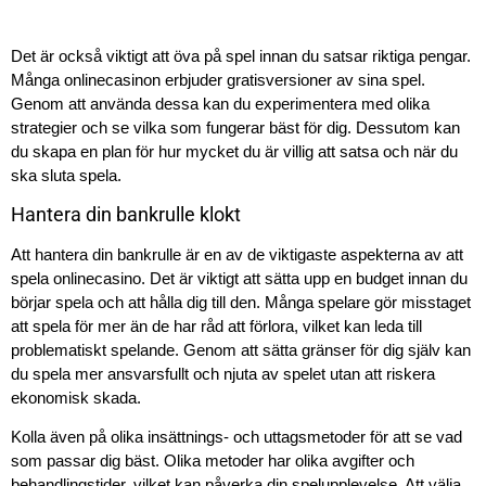
Det är också viktigt att öva på spel innan du satsar riktiga pengar.
Många onlinecasinon erbjuder gratisversioner av sina spel.
Genom att använda dessa kan du experimentera med olika
strategier och se vilka som fungerar bäst för dig. Dessutom kan
du skapa en plan för hur mycket du är villig att satsa och när du
ska sluta spela.
Hantera din bankrulle klokt
Att hantera din bankrulle är en av de viktigaste aspekterna av att
spela onlinecasino. Det är viktigt att sätta upp en budget innan du
börjar spela och att hålla dig till den. Många spelare gör misstaget
att spela för mer än de har råd att förlora, vilket kan leda till
problematiskt spelande. Genom att sätta gränser för dig själv kan
du spela mer ansvarsfullt och njuta av spelet utan att riskera
ekonomisk skada.
Kolla även på olika insättnings- och uttagsmetoder för att se vad
som passar dig bäst. Olika metoder har olika avgifter och
behandlingstider, vilket kan påverka din spelupplevelse. Att välja