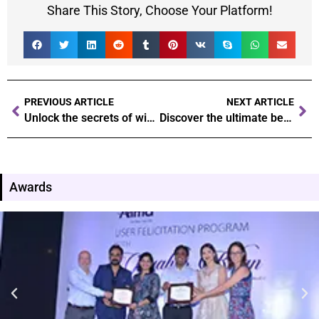
Share This Story, Choose Your Platform!
PREVIOUS ARTICLE
NEXT ARTICLE
Unlock the secrets of winning with Unknown at the casino
Discover the ultimate betting strategies at Unknown casino for big wins
Awards