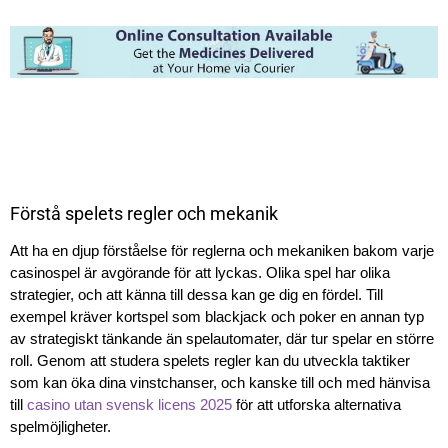
Förstå spelets regler och mekanik
Att ha en djup förståelse för reglerna och mekaniken bakom varje
casinospel är avgörande för att lyckas. Olika spel har olika
strategier, och att känna till dessa kan ge dig en fördel. Till
exempel kräver kortspel som blackjack och poker en annan typ
av strategiskt tänkande än spelautomater, där tur spelar en större
roll. Genom att studera spelets regler kan du utveckla taktiker
som kan öka dina vinstchanser, och kanske till och med hänvisa
till
casino utan svensk licens 2025
för att utforska alternativa
spelmöjligheter.