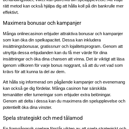
rätt metod kan också hjälpa dig att hålla koll på din bankrulle mer
effektivt.
Maximera bonusar och kampanjer
Många onlinecasinon erbjuder attraktiva bonusar och kampanjer
som kan öka din spelkapacitet. Dessa kan inkludera
insättningsbonusar, gratissnurr och lojalitetsprogram. Genom att
utnyttja dessa erbjudanden kan du få mer värde för dina
insättningar och öka dina chansen att vinna. Det är viktigt att läsa
igenom villkoren för varje bonus noggrant, så att du vet vad som
krävs för att kunna ta del av dem.
Att hålla sig informerad om pågående kampanjer och evenemang
kan också ge dig fördelar. Många casinon har särskilda
temanätter eller turneringar som erbjuder extra belöningar.
Genom att delta i dessa kan du maximera din spelupplevelse och
potentiellt öka dina vinster.
Spela strategiskt och med tålamod
En framgångsrik spelare förstår vikten av att spela strategiskt och