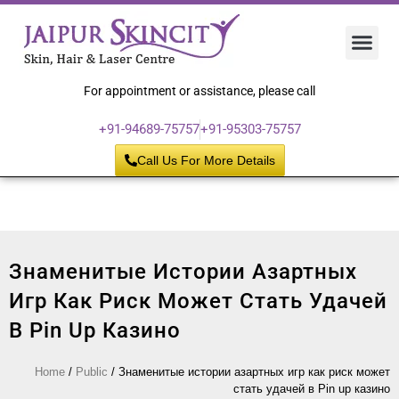
Hair 
Laser
Skin 
For appointment or assistance, please call
+91-94689-75757
+91-95303-75757
Call Us For More Details
Знаменитые Истории Азартных
Игр Как Риск Может Стать Удачей
В Pin Up Казино
Home
/
Public
/
Знаменитые истории азартных игр как риск может
стать удачей в Pin up казино