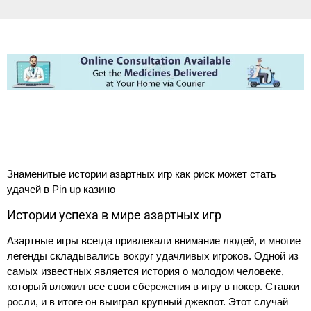
Знаменитые истории азартных игр как риск может стать
удачей в Pin up казино
Истории успеха в мире азартных игр
Азартные игры всегда привлекали внимание людей, и многие
легенды складывались вокруг удачливых игроков. Одной из
самых известных является история о молодом человеке,
который вложил все свои сбережения в игру в покер. Ставки
росли, и в итоге он выиграл крупный джекпот. Этот случай