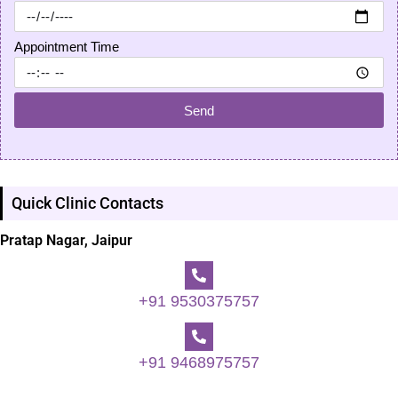
Appointment Time
Send
Quick Clinic Contacts
Pratap Nagar, Jaipur
+91 9530375757
+91 9468975757