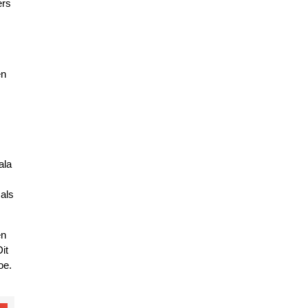
ers
en
ala
als
ën
it
oe.