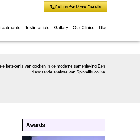
Call us for More Details
Treatments
Testimonials
Gallery
Our Clinics
Blog
rele betekenis van gokken in de moderne samenleving Een
diepgaande analyse van Spinmills online
Awards