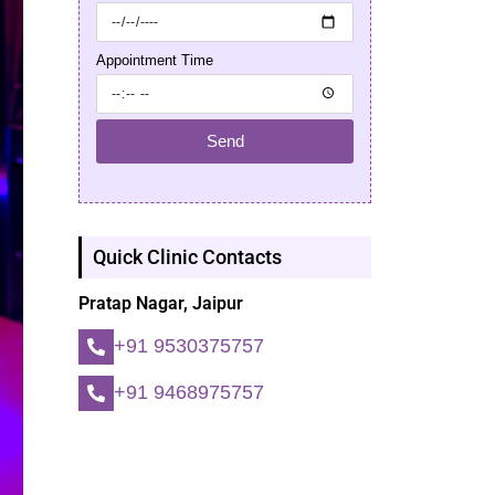
Appointment Time
Send
Quick Clinic Contacts
Pratap Nagar, Jaipur
+91 9530375757
+91 9468975757