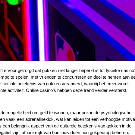
ft ervoor gezorgd dat gokken niet langer beperkt is tot fysieke casino’
tempo te spelen, met vrienden te concurreren en deel te nemen aan e
 sociale betekenis van gokken veranderd, waarbij het meer wordt
e activiteit. Online casino’s hebben deze trend verder versterkt.
in de mogelijkheid om geld te winnen, maar ook in de psychologische
en vaak een adrenalinekick, wat kan leiden tot een verhoogde motiva
s een belangrijk aspect van de culturele betekenis van gokken in de
atief zijn, afhankelijk van hoe individuen hun gokgedrag beheren.