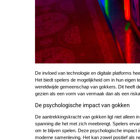
De invloed van technologie en digitale platforms hee
Het biedt spelers de mogelijkheid om in hun eigen 
wereldwijde gemeenschap van gokkers. Dit heeft de
gezien als een vorm van vermaak dan als een riskant
De psychologische impact van gokken
De aantrekkingskracht van gokken ligt niet alleen 
spanning die het met zich meebrengt. Spelers ervar
om te blijven spelen. Deze psychologische impact i
moderne samenleving. Het kan zowel positief als neg