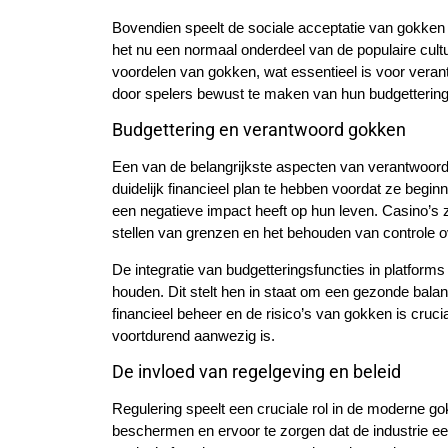
Bovendien speelt de sociale acceptatie van gokken
het nu een normaal onderdeel van de populaire cultuu
voordelen van gokken, wat essentieel is voor veran
door spelers bewust te maken van hun budgetterin
Budgettering en verantwoord gokken
Een van de belangrijkste aspecten van verantwoord 
duidelijk financieel plan te hebben voordat ze be
een negatieve impact heeft op hun leven. Casino’s zo
stellen van grenzen en het behouden van controle 
De integratie van budgetteringsfuncties in platform
houden. Dit stelt hen in staat om een gezonde bala
financieel beheer en de risico’s van gokken is crucia
voortdurend aanwezig is.
De invloed van regelgeving en beleid
Regulering speelt een cruciale rol in de moderne go
beschermen en ervoor te zorgen dat de industrie eerl