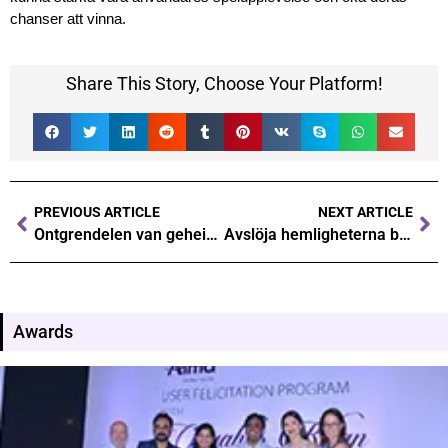
chanser att vinna.
Share This Story, Choose Your Platform!
PREVIOUS ARTICLE
NEXT ARTICLE
Ontgrendelen van geheimen Hoe je je winsten bij online casino’s kunt maximaliseren
Avslöja hemligheterna bakom vinnande strategier i onlinecasinon
Awards