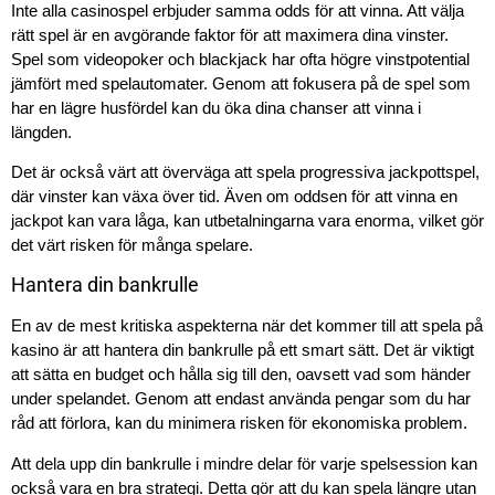
Inte alla casinospel erbjuder samma odds för att vinna. Att välja
rätt spel är en avgörande faktor för att maximera dina vinster.
Spel som videopoker och blackjack har ofta högre vinstpotential
jämfört med spelautomater. Genom att fokusera på de spel som
har en lägre husfördel kan du öka dina chanser att vinna i
längden.
Det är också värt att överväga att spela progressiva jackpottspel,
där vinster kan växa över tid. Även om oddsen för att vinna en
jackpot kan vara låga, kan utbetalningarna vara enorma, vilket gör
det värt risken för många spelare.
Hantera din bankrulle
En av de mest kritiska aspekterna när det kommer till att spela på
kasino är att hantera din bankrulle på ett smart sätt. Det är viktigt
att sätta en budget och hålla sig till den, oavsett vad som händer
under spelandet. Genom att endast använda pengar som du har
råd att förlora, kan du minimera risken för ekonomiska problem.
Att dela upp din bankrulle i mindre delar för varje spelsession kan
också vara en bra strategi. Detta gör att du kan spela längre utan