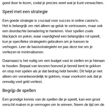
goed door te lezen, zodat je precies weet wat je kunt verwachten.
Speel met een strategie
Een goede strategie is cruciaal voor succes in online casino’s.
Het is belangrijk om niet alleen op geluk te vertrouwen, maar ook
een doordachte benadering te hanteren. Voor spellen zoals
blackjack en poker, waar vaardigheid een belangrijke rol speelt,
kun je specifieke strategieën gebruiken om je kansen te
verhogen. Leer de basisstrategieën en pas deze toe om je
verliezen te minimaliseren.
Daarnaast is het nuttig om een budget vast te stellen en je hieraan
te houden. Bepaal van tevoren hoeveel je bereid bent te gokken
en stop met spelen als je dat bedrag hebt bereikt. Dit helpt je niet
alleen om verantwoordelijk te gokken, maar voorkomt ook dat je
onnodig veel geld verliest.
Begrijp de spellen
Een grondige kennis van de spellen die je speelt, kan een groot
verschil maken in je vermogen om te winnen. Neem de tijd om de