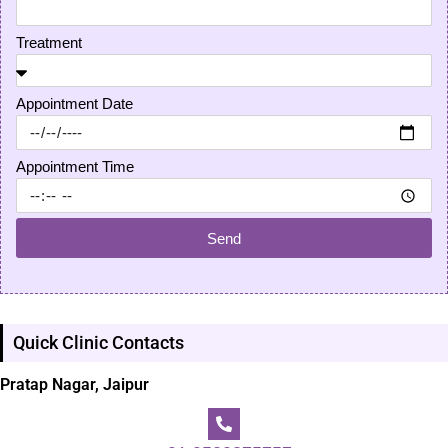
Treatment
Appointment Date
Appointment Time
Send
Quick Clinic Contacts
Pratap Nagar, Jaipur