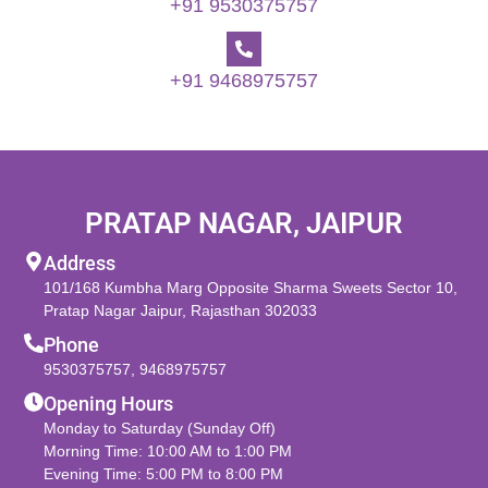
+91 9530375757
+91 9468975757
PRATAP NAGAR, JAIPUR
Address
101/168 Kumbha Marg Opposite Sharma Sweets Sector 10,
Pratap Nagar Jaipur, Rajasthan 302033
Phone
9530375757
,
9468975757
Opening Hours
Monday to Saturday (Sunday Off)
Morning Time: 10:00 AM to 1:00 PM
Evening Time: 5:00 PM to 8:00 PM