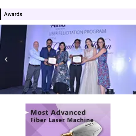
Awards