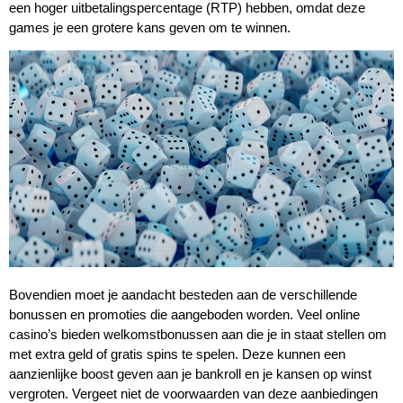
een hoger uitbetalingspercentage (RTP) hebben, omdat deze
games je een grotere kans geven om te winnen.
Bovendien moet je aandacht besteden aan de verschillende
bonussen en promoties die aangeboden worden. Veel online
casino’s bieden welkomstbonussen aan die je in staat stellen om
met extra geld of gratis spins te spelen. Deze kunnen een
aanzienlijke boost geven aan je bankroll en je kansen op winst
vergroten. Vergeet niet de voorwaarden van deze aanbiedingen