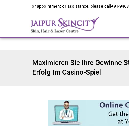
For appointment or assistance, please call
+91-9468
Maximieren Sie Ihre Gewinne S
Erfolg Im Casino-Spiel