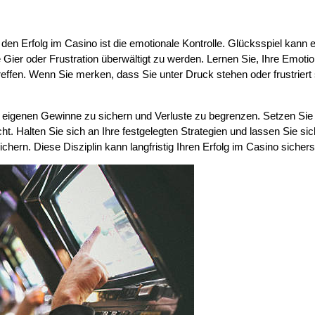
 den Erfolg im Casino ist die emotionale Kontrolle. Glücksspiel kann 
e Gier oder Frustration überwältigt zu werden. Lernen Sie, Ihre Emoti
effen. Wenn Sie merken, dass Sie unter Druck stehen oder frustriert s
ie eigenen Gewinne zu sichern und Verluste zu begrenzen. Setzen Sie
cht. Halten Sie sich an Ihre festgelegten Strategien und lassen Sie sic
chern. Diese Disziplin kann langfristig Ihren Erfolg im Casino sicherst