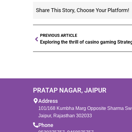
Share This Story, Choose Your Platform!
PREVIOUS ARTICLE
PRATAP NAGAR, JAIPUR
Address
101/168 Kumbha Marg Opposite Sharma Swee
Jaipur, Rajasthan 302033
Phone