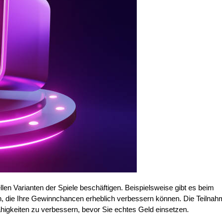
llen Varianten der Spiele beschäftigen. Beispielsweise gibt es beim
en, die Ihre Gewinnchancen erheblich verbessern können. Die Teilna
higkeiten zu verbessern, bevor Sie echtes Geld einsetzen.