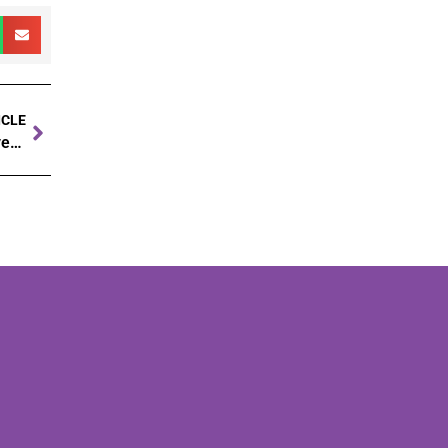
ICLE
Unlocking the secrets of casino success Tips for every player