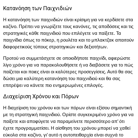
Κατανόηση των Παιχνιδιών
Η κατανόηση των παιχνιδιών είναι κρίσιμη για να κερδίσετε στα
καζίνο. Πρέπει να γνωρίζετε τους κανόνες, τις αποδόσεις και τις
στρατηγικές κάθε παιχνιδιού που επιλέγετε να παίξετε. Τα
παιχνίδια όπως το πόκερ, η ρουλέτα και το μπλακτζακ απαιτούν
διαφορετικούς τύπους στρατηγικών και δεξιοτήτων.
Προτού να συμμετάσχετε σε οποιοδήποτε παιχνίδι, αφιερώστε
λίγο χρόνο για να παρακολουθήσετε ή να διαβάσετε για το πώς
παίζεται και ποιες είναι οι καλύτερες προσεγγίσεις. Αυτό θα σας
δώσει μια καλύτερη κατανόηση του παιχνιδιού και θα σας
επιτρέψει να κάνετε πιο ενημερωμένες επιλογές.
Διαχείριση Χρόνου και Πόρων
Η διαχείριση του χρόνου και των πόρων είναι εξίσου σημαντική
με τη στρατηγική παιχνιδιού. Ορίστε συγκεκριμένο χρόνο για να
παίξετε και αποφύγετε να παραμείνετε περισσότερο απ’ ότι
έχετε προγραμματίσει. Η αίσθηση του χρόνου μπορεί να χαθεί
εύκολα στα καζίνο, γι’ αυτό η αυτοπειθαρχία είναι συχνά το