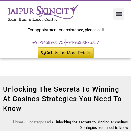
Hair 
Laser
Skin 
For appointment or assistance, please call
+91-94689-75757
+91-95303-75757
Call Us For More Details
Unlocking The Secrets To Winning
At Casinos Strategies You Need To
Know
Home
/
Uncategorized
/
Unlocking the secrets to winning at casinos
Strategies you need to know