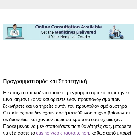
Προγραμματισμός και Στρατηγική
Η επιτυχία στα καζίνο απαιτεί προγραμματισμό και στρατηγική.
Είναι σημαντικό να καθορίσετε έναν προϋπολογισμό πριν
ξεκινήσετε και να τηρείτε αυτόν τον προϋπολογισμό αυστηρά.
Οι παίκτες που δεν έχουν σαφή κατεύθυνση συχνά βρίσκονται
σε δυσκολίες και χάνουν περισσότερα από όσα σχεδίαζαν.
Προκειμένου να μεγιστοποιήσετε τις πιθανότητές σας, μπορείτε
να εξετάσετε το
casino χωρις ταυτοποιηση
, καθώς αυτό μπορεί