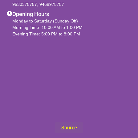
9530375757
,
9468975757
Opening Hours
Monday to Saturday (Sunday Off)
Morning Time: 10:00 AM to 1:00 PM
Evening Time: 5:00 PM to 8:00 PM
Source