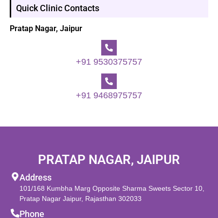
Quick Clinic Contacts
Pratap Nagar, Jaipur
+91 9530375757
+91 9468975757
PRATAP NAGAR, JAIPUR
Address
101/168 Kumbha Marg Opposite Sharma Sweets Sector 10,
Pratap Nagar Jaipur, Rajasthan 302033
Phone