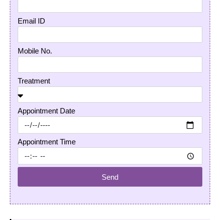
Email ID
Mobile No.
Treatment
Appointment Date
Appointment Time
Send